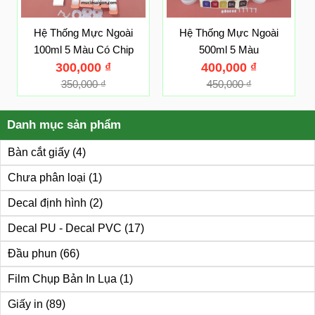
Hệ Thống Mực Ngoài
Hệ Thống Mực Ngoài
100ml 5 Màu Có Chip
500ml 5 Màu
300,000
₫
400,000
₫
350,000
₫
450,000
₫
Danh mục sản phẩm
Bàn cắt giấy
(4)
Chưa phân loại
(1)
Decal định hình
(2)
Decal PU - Decal PVC
(17)
Đầu phun
(66)
Film Chụp Bản In Lụa
(1)
Giấy in
(89)