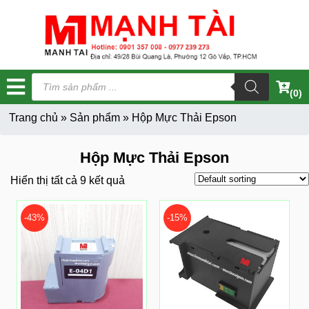
Tìm
kiếm
(0)
sản
phẩm
Trang chủ
»
Sản phẩm
»
Hộp Mực Thải Epson
Hộp Mực Thải Epson
Hiển thị tất cả 9 kết quả
-43%
-15%