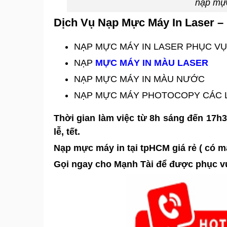
nạp mực
Dịch Vụ Nạp Mực Máy In Laser – 
NẠP MỰC MÁY IN LASER PHỤC VỤ 
NẠP
MỰC MÁY IN MÀU LASER
NẠP MỰC MÁY IN MÀU NƯỚC
NẠP MỰC MÁY PHOTOCOPY CÁC L
Thời gian làm việc từ 8h sáng đến 17h3
lễ, tết.
Nạp mực máy in tại tpHCM giá rẻ ( có m
Gọi ngay cho Mạnh Tài để được phục vụ