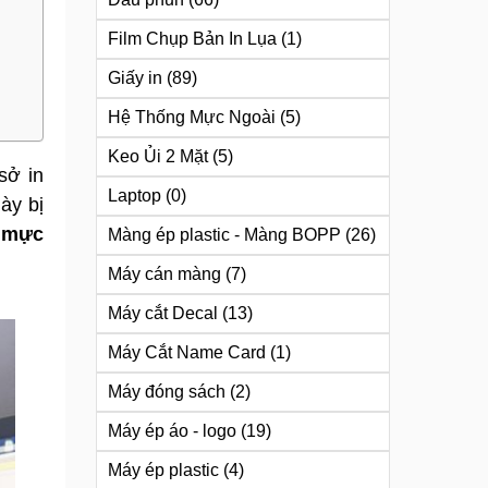
Film Chụp Bản In Lụa
(1)
Giấy in
(89)
Hệ Thống Mực Ngoài
(5)
Keo Ủi 2 Mặt
(5)
sở in
Laptop
(0)
ày bị
 mực
Màng ép plastic - Màng BOPP
(26)
Máy cán màng
(7)
Máy cắt Decal
(13)
Máy Cắt Name Card
(1)
Máy đóng sách
(2)
Máy ép áo - logo
(19)
Máy ép plastic
(4)