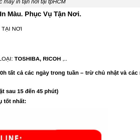
 máy in tận nơi tại tpHCM
In Màu. Phục Vụ Tận Nơi.
TẠI NƠI
OẠI:
TOSHIBA, RICOH
,..
0h tất cả các ngày trong tuần – trừ chủ nhật và các
ặt sau 15 đến 45 phút)
 tốt nhất: