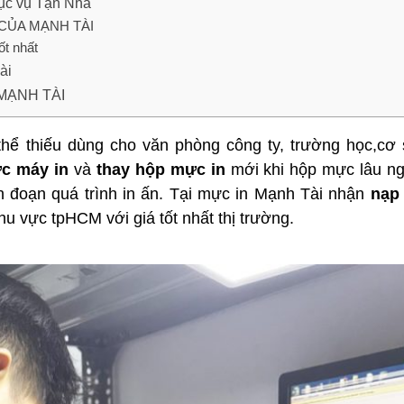
hục vụ Tận Nhà
CỦA MẠNH TÀI
t nhất
ài
 MẠNH TÀI
 thể thiếu dùng cho văn phòng công ty, trường học,cơ 
c máy in
và
thay hộp mực in
mới khi hộp mực lâu ng
án đoạn quá trình in ấn. Tại mực in Mạnh Tài nhận
nạp
u vực tpHCM với giá tốt nhất thị trường.