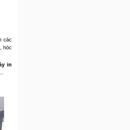
m các
ú, hóc
y in
,…