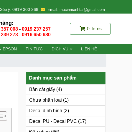
0919 300 268
Góp ý:
Email: mucinmanhtai@gmail.com
hàng:
0
Items
 357 008
-
0919 237 257
 239 273
-
0916 650 680
N EPSON
TIN TỨC
DỊCH VỤ
LIÊN HỆ
Danh mục sản phẩm
Bàn cắt giấy
(4)
Chưa phân loại
(1)
Decal định hình
(2)
Decal PU - Decal PVC
(17)
Đầu phun
(66)