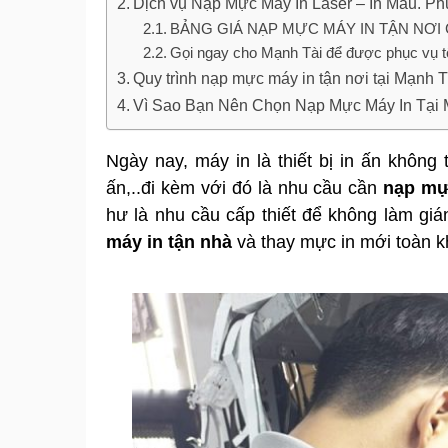
Dịch vụ Nạp Mực Máy In Laser – In Màu. P
BẢNG GIÁ NẠP MỰC MÁY IN TẬN NƠI 
Gọi ngay cho Mạnh Tài để được phục vụ tố
Quy trình nạp mực máy in tận nơi tại Mạnh T
Vì Sao Bạn Nên Chọn Nạp Mực Máy In Tại
Ngày nay, máy in là thiết bị in ấn không
ấn,..đi kèm với đó là nhu cầu cần
nạp mự
hư là nhu cầu cấp thiết để không làm gi
máy in tận nhà
và thay mực in mới toàn kh