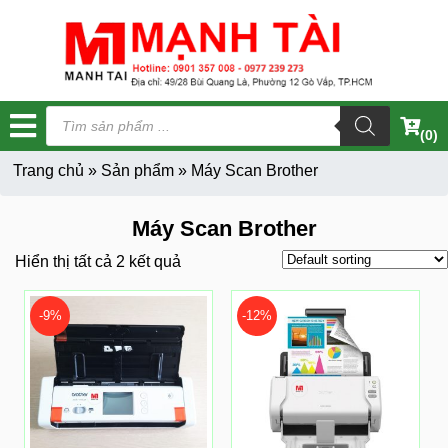
Tìm
kiếm
(0)
sản
phẩm
Trang chủ
»
Sản phẩm
»
Máy Scan Brother
Máy Scan Brother
Hiển thị tất cả 2 kết quả
-9%
-12%