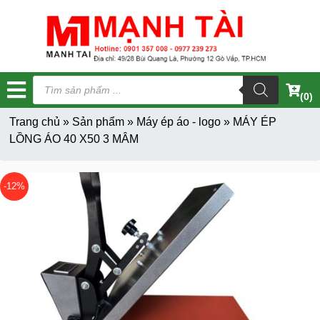
Tìm
kiếm
(0)
sản
phẩm
Trang chủ
»
Sản phẩm
»
Máy ép áo - logo
»
MÁY ÉP
LỒNG ÁO 40 X50 3 MÂM
-12%