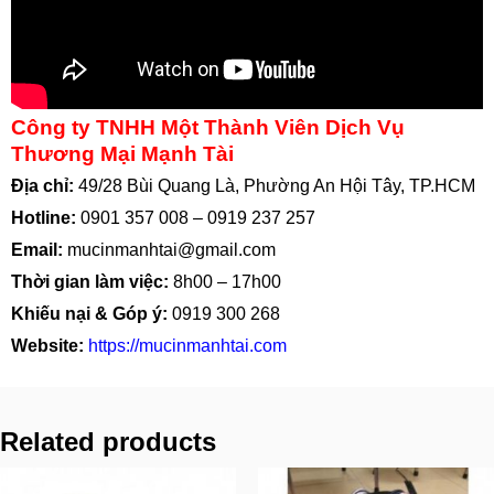
Công ty TNHH Một Thành Viên Dịch Vụ
Thương Mại Mạnh Tài
Địa chỉ:
49/28 Bùi Quang Là, Phường An Hội Tây, TP.HCM
Hotline:
0901 357 008
–
0919 237 257
Email:
mucinmanhtai@gmail.com
Thời gian làm việc:
8h00 – 17h00
Khiếu nại & Góp ý:
0919 300 268
Website:
https://mucinmanhtai.com
Related products