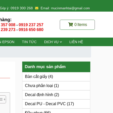
0919 300 268
Góp ý:
Email: mucinmanhtai@gmail.com
hàng:
0
Items
 357 008
-
0919 237 257
 239 273
-
0916 650 680
N EPSON
TIN TỨC
DỊCH VỤ
LIÊN HỆ
Danh mục sản phẩm
Bàn cắt giấy
(4)
Chưa phân loại
(1)
Decal định hình
(2)
Decal PU - Decal PVC
(17)
Đầu phun
(66)