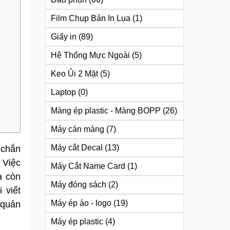
Film Chụp Bản In Lụa
(1)
Giấy in
(89)
Hệ Thống Mực Ngoài
(5)
Keo Ủi 2 Mặt
(5)
Laptop
(0)
Màng ép plastic - Màng BOPP
(26)
Máy cán màng
(7)
Máy cắt Decal
(13)
 chắn
 Việc
Máy Cắt Name Card
(1)
à còn
Máy đóng sách
(2)
 viết
Máy ép áo - logo
(19)
 quản
Máy ép plastic
(4)