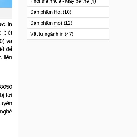
Phôi thẻ nhựa - Máy bế thẻ
(4)
Sản phẩm Hot
(10)
Sản phẩm mới
(12)
c in
 biệt
Vật tư ngành in
(47)
0) và
ết để
 liên
18050
ị tới
huyển
 nghệ