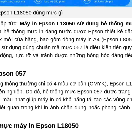
Epson L18050 dùng mực gì
lập tức:
Máy in Epson
L18050 sử dụng hệ thống mự
 hệ thống mực in dạng nước được Epson thiết kế đặc
nk mới của hãng, bao gồm dòng máy in A4 (Epson L805
 sử dụng đúng chuẩn mã mực 057 là điều kiện tiên quy
động, rực rỡ và tránh được những hỏng hóc đáng tiếc
pson 057
hòng thông thường chỉ có 4 màu cơ bản (CMYK), Epson L
yên nghiệp. Do đó, hệ thống mực Epson 057 được trang b
i màu nhạt giúp máy in có khả năng tái tạo các vùng c
iệt quan trọng khi in ảnh chân dung hoặc phong cảnh
 mực máy in Epson L18050