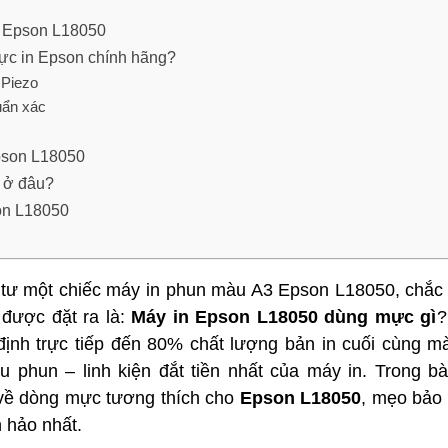
n Epson L18050
ực in Epson chính hãng?
 Piezo
uẩn xác
pson L18050
 ở đâu?
on L18050
 tư một chiếc máy in phun màu A3 Epson L18050, chắc
 được đặt ra là:
Máy in Epson L18050 dùng mực gì
?
định trực tiếp đến 80% chất lượng bản in cuối cùng m
 phun – linh kiện đắt tiền nhất của máy in. Trong bài
 về dòng mực tương thích cho
Epson L18050
, mẹo bảo
n hảo nhất.