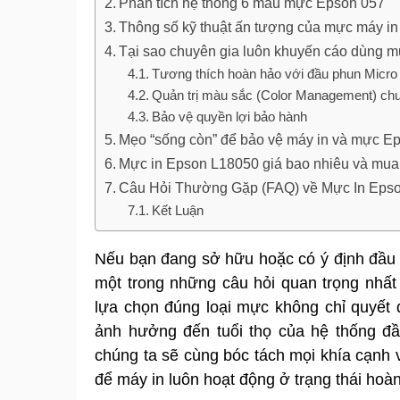
Phân tích hệ thống 6 màu mực Epson 057
Thông số kỹ thuật ấn tượng của mực máy i
Tại sao chuyên gia luôn khuyến cáo dùng m
Tương thích hoàn hảo với đầu phun Micro
Quản trị màu sắc (Color Management) ch
Bảo vệ quyền lợi bảo hành
Mẹo “sống còn” để bảo vệ máy in và mực E
Mực in Epson L18050 giá bao nhiêu và mua
Câu Hỏi Thường Gặp (FAQ) về Mực In Eps
Kết Luận
Nếu bạn đang sở hữu hoặc có ý định đầu
một trong những câu hỏi quan trọng nhất
lựa chọn đúng loại mực không chỉ quyết 
ảnh hưởng đến tuổi thọ của hệ thống đầu
chúng ta sẽ cùng bóc tách mọi khía cạnh
để máy in luôn hoạt động ở trạng thái hoà