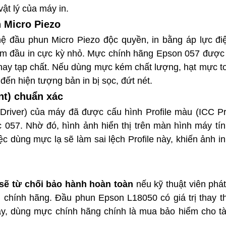
ật lý của máy in.
 Micro Piezo
 đầu phun Micro Piezo độc quyền, in bằng áp lực đi
 mâm đầu in cực kỳ nhỏ. Mực chính hãng Epson 057 được
 hay tạp chất. Nếu dùng mực kém chất lượng, hạt mực t
đến hiện tượng bản in bị sọc, đứt nét.
nt) chuẩn xác
iver) của máy đã được cấu hình Profile màu (ICC Pro
057. Nhờ đó, hình ảnh hiển thị trên màn hình máy tín
iệc dùng mực lạ sẽ làm sai lệch Profile này, khiến ảnh in
sẽ từ chối bảo hành hoàn toàn
nếu kỹ thuật viên phát
hính hãng. Đầu phun Epson L18050 có giá trị thay th
vậy, dùng mực chính hãng chính là mua bảo hiểm cho tà