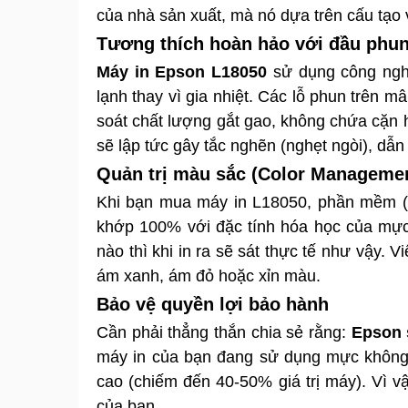
của nhà sản xuất, mà nó dựa trên cấu tạo v
Tương thích hoàn hảo với đầu phun
Máy in Epson L18050
sử dụng công nghệ
lạnh thay vì gia nhiệt. Các lỗ phun trên
soát chất lượng gắt gao, không chứa cặn
sẽ lập tức gây tắc nghẽn (nghẹt ngòi), dẫn 
Quản trị màu sắc (Color Manageme
Khi bạn mua máy in L18050, phần mềm (Dr
khớp 100% với đặc tính hóa học của mực 
nào thì khi in ra sẽ sát thực tế như vậy. V
ám xanh, ám đỏ hoặc xỉn màu.
Bảo vệ quyền lợi bảo hành
Cần phải thẳng thắn chia sẻ rằng:
Epson 
máy in của bạn đang sử dụng mực không c
cao (chiếm đến 40-50% giá trị máy). Vì 
của bạn.