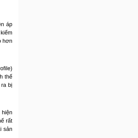
ện áp
 kiểm
o hơn
file)
h thế
 ra bị
 hiện
ế rất
i sản