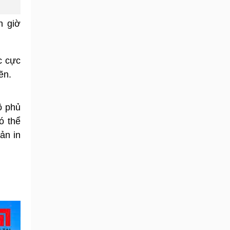
n giờ
c cực
ẽn.
ộ phủ
ó thể
ản in