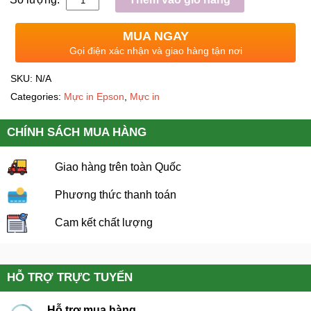
MUA NGAY
Gọi điện xác nhận và giao hàng tận nơi
SKU:
N/A
Categories:
Mực in Epson
,
Mực in
CHÍNH SÁCH MUA HÀNG
Giao hàng trên toàn Quốc
Phương thức thanh toán
Cam kết chất lượng
HỖ TRỢ TRỰC TUYẾN
Hỗ trợ mua hàng