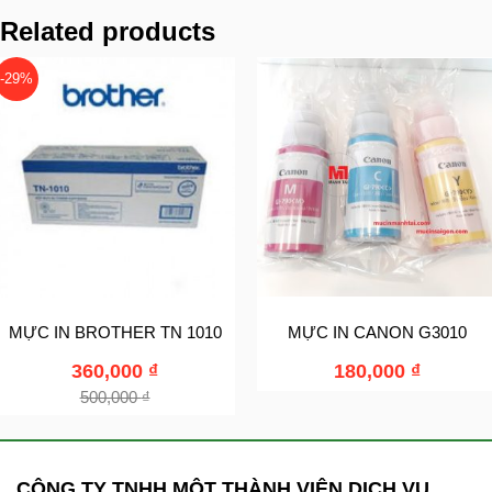
Related products
-29%
MỰC IN BROTHER TN 1010
MỰC IN CANON G3010
360,000
₫
180,000
₫
500,000
₫
CÔNG TY TNHH MỘT THÀNH VIÊN DỊCH VỤ