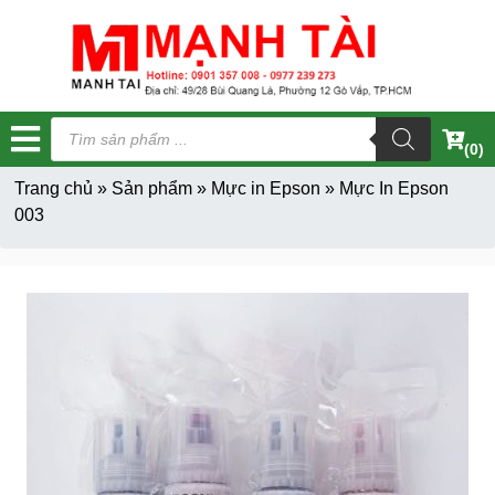
Tìm
kiếm
(0)
sản
phẩm
Trang chủ
»
Sản phẩm
»
Mực in Epson
»
Mực In Epson
003