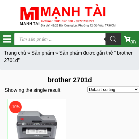
Tìm
kiếm
(0)
sản
phẩm
Trang chủ
»
Sản phẩm
»
Sản phẩm được gắn thẻ “ brother
2701d”
brother 2701d
Showing the single result
-10%