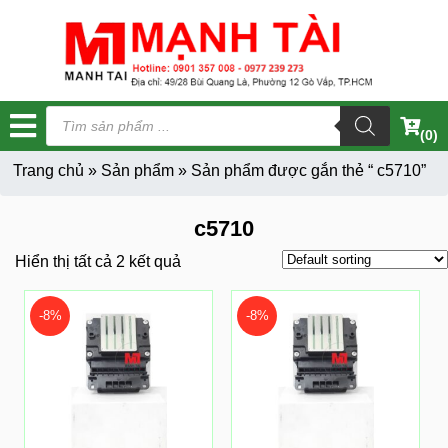
Tìm
kiếm
(0)
sản
phẩm
Trang chủ
»
Sản phẩm
»
Sản phẩm được gắn thẻ “ c5710”
c5710
Hiển thị tất cả 2 kết quả
-8%
-8%