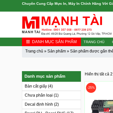
Chuyên Cung Cấp Mực In, Máy In Chính Hãng Với Gi
DANH MỤC SẢN PHẨM
TRANG CHỦ
Trang chủ
»
Sản phẩm
»
Sản phẩm được gắn thẻ
Hiển thị tất cả 
Danh mục sản phẩm
Bàn cắt giấy
(4)
-25%
Chưa phân loại
(1)
Decal định hình
(2)