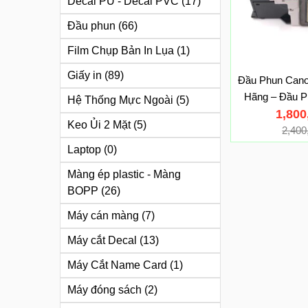
Decal PU - Decal PVC
(17)
Đầu phun
(66)
Film Chụp Bản In Lụa
(1)
Giấy in
(89)
Đầu Phun Cano
Hãng – Đầu P
Hệ Thống Mực Ngoài
(5)
1,80
Cano
Keo Ủi 2 Mặt
(5)
2,40
Laptop
(0)
Màng ép plastic - Màng
BOPP
(26)
Máy cán màng
(7)
Máy cắt Decal
(13)
Máy Cắt Name Card
(1)
Máy đóng sách
(2)