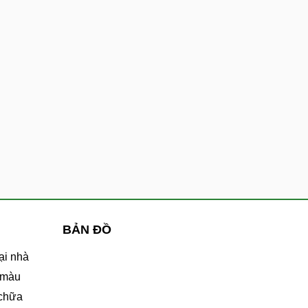
BẢN ĐỒ
ại nhà
 màu
 chữa