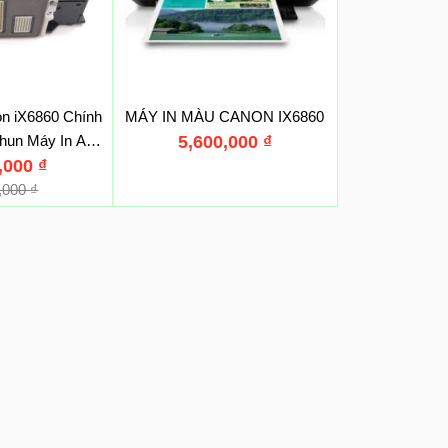
n iX6860 Chính
MÁY IN MÀU CANON IX6860
hun Máy In A3
5,600,000
₫
0,000
n 6860
₫
0,000
₫