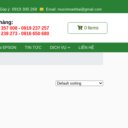
0919 300 268
Góp ý:
Email: mucinmanhtai@gmail.com
hàng:
0
Items
 357 008
-
0919 237 257
 239 273
-
0916 650 680
N EPSON
TIN TỨC
DỊCH VỤ
LIÊN HỆ