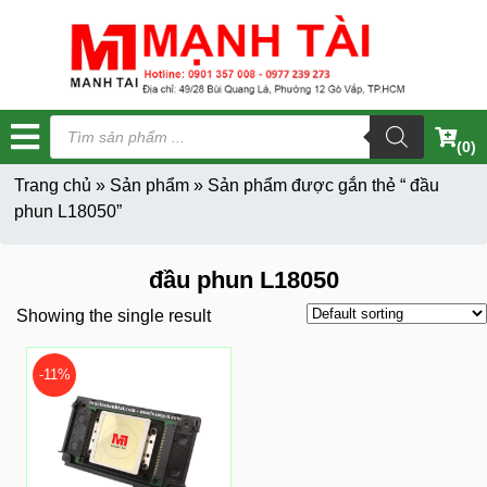
Tìm
kiếm
(0)
sản
phẩm
Trang chủ
»
Sản phẩm
»
Sản phẩm được gắn thẻ “ đầu
phun L18050”
đầu phun L18050
Showing the single result
-11%