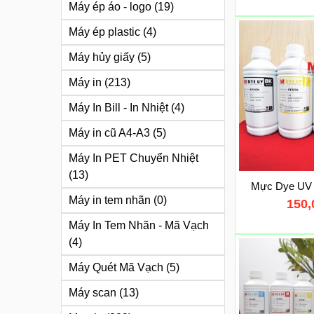
Máy ép áo - logo
(19)
Máy ép plastic
(4)
Máy hủy giấy
(5)
Máy in
(213)
Máy In Bill - In Nhiệt
(4)
Máy in cũ A4-A3
(5)
Máy In PET Chuyển Nhiệt
(13)
Mực Dye UV
Máy in tem nhãn
(0)
150
Máy In Tem Nhãn - Mã Vạch
(4)
Máy Quét Mã Vạch
(5)
Máy scan
(13)