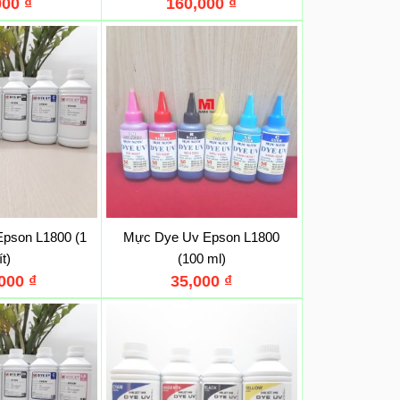
000
₫
160,000
₫
pson L1800 (1
Mực Dye Uv Epson L1800
ít)
(100 ml)
,000
₫
35,000
₫