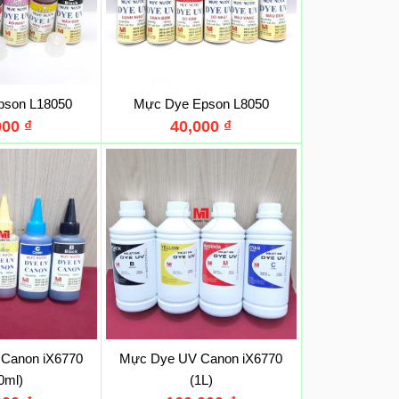
pson L18050
Mực Dye Epson L8050
000
₫
40,000
₫
Canon iX6770
Mực Dye UV Canon iX6770
0ml)
(1L)