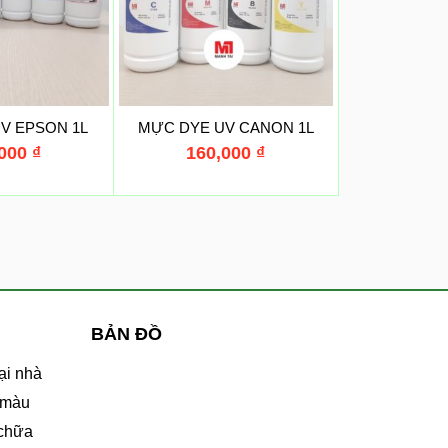
V EPSON 1L
MỰC DYE UV CANON 1L
,000
₫
160,000
₫
BẢN ĐỒ
ại nhà
 màu
 chữa