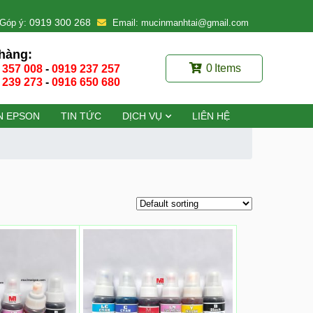
0919 300 268
Góp ý:
Email: mucinmanhtai@gmail.com
hàng:
0
Items
 357 008
-
0919 237 257
 239 273
-
0916 650 680
N EPSON
TIN TỨC
DỊCH VỤ
LIÊN HỆ