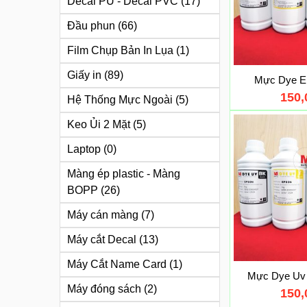
Decal PU - Decal PVC
(17)
Đầu phun
(66)
Film Chụp Bản In Lụa
(1)
Giấy in
(89)
Mực Dye E
150
Hệ Thống Mực Ngoài
(5)
Keo Ủi 2 Mặt
(5)
Laptop
(0)
Màng ép plastic - Màng
BOPP
(26)
Máy cán màng
(7)
Máy cắt Decal
(13)
Máy Cắt Name Card
(1)
Mực Dye Uv
Máy đóng sách
(2)
150