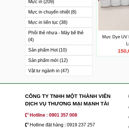
Mực in
(209)
Mực in chuyển nhiệt
(8)
Mực in liên tục
(38)
Phôi thẻ nhựa - Máy bế thẻ
Mực Dye UV 
(4)
L
Sản phẩm Hot
(10)
150
Sản phẩm mới
(12)
Vật tư ngành in
(47)
CÔNG TY TNHH MỘT THÀNH VIÊN
DỊCH VỤ THƯƠNG MẠI MẠNH TÀI
Hotline : 0901 357 008
Hotline đặt hàng : 0919 237 257