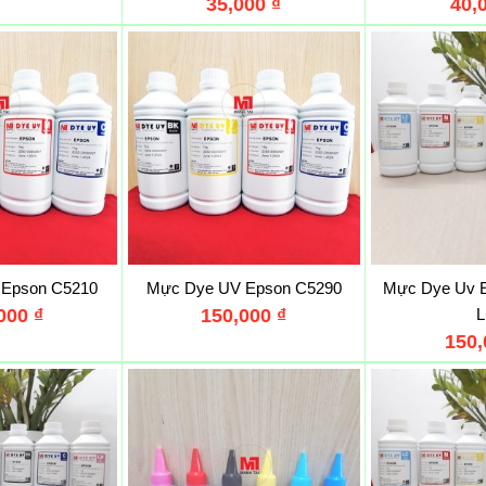
35,000
₫
40,
 Epson C5210
Mực Dye UV Epson C5290
Mực Dye Uv E
,000
₫
150,000
₫
L
150