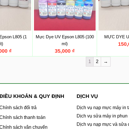
Epson L805 (1
Mực Dye UV Epson L805 (100
MỰC DYE U
ít)
ml)
150
,000
₫
35,000
₫
1
2
→
ĐIỀU KHOẢN & QUY ĐỊNH
DỊCH VỤ
Chính sách đổi trả
Dịch vụ nạp mực máy in t
Dịch vụ sửa máy in phun
Chính sách thanh toán
Dịch vụ nạp mực và sửa
Chính sách vận chuyển