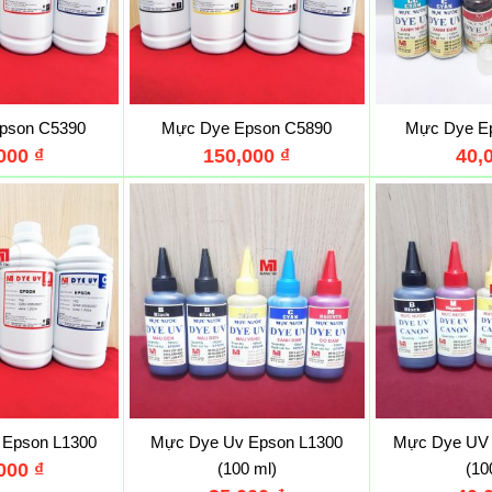
pson C5390
Mực Dye Epson C5890
Mực Dye E
,000
₫
150,000
₫
40,
 Epson L1300
Mực Dye Uv Epson L1300
Mực Dye UV 
,000
₫
(100 ml)
(10