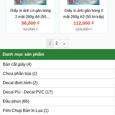
Giấy in ảnh có gân bóng
Giấy in ảnh gân bóng 2
2 mặt 260g A4 (50
mặt 260g A3 (50 tờ/xấp)
56,000
tờ/xấp)
₫
112,000
₫
62,000
₫
124,000
₫
1
2
→
Danh mục sản phẩm
Bàn cắt giấy
(4)
Chưa phân loại
(1)
Decal định hình
(2)
Decal PU - Decal PVC
(17)
Đầu phun
(66)
Film Chụp Bản In Lụa
(1)