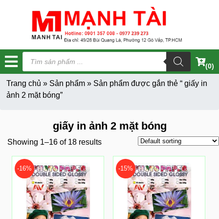
Tìm
kiếm
(0)
sản
phẩm
Trang chủ
»
Sản phẩm
»
Sản phẩm được gắn thẻ “ giấy in
ảnh 2 mặt bóng”
giấy in ảnh 2 mặt bóng
Showing 1–16 of 18 results
-16%
-15%