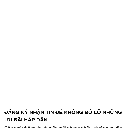
ĐĂNG KÝ NHẬN TIN ĐỂ KHÔNG BỎ LỠ NHỮNG
ƯU ĐÃI HẤP DẪN