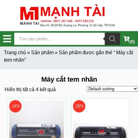
Tìm
kiếm
(0)
sản
phẩm
Trang chủ
»
Sản phẩm
»
Sản phẩm được gắn thẻ “ Máy cắt
tem nhãn”
Máy cắt tem nhãn
Hiển thị tất cả 4 kết quả
-14%
-25%