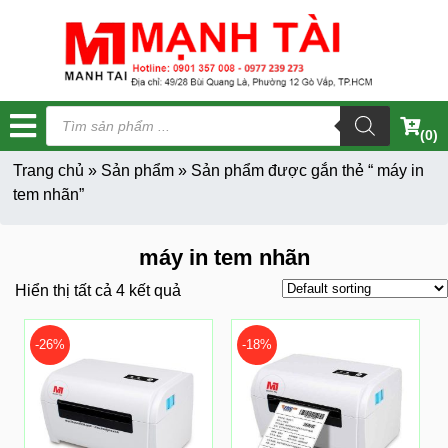
Tìm
kiếm
(0)
sản
phẩm
Trang chủ
»
Sản phẩm
»
Sản phẩm được gắn thẻ “ máy in
tem nhãn”
máy in tem nhãn
Hiển thị tất cả 4 kết quả
-26%
-18%