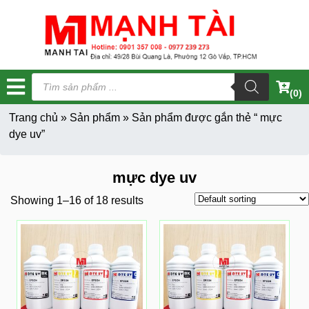
Tìm
kiếm
(0)
sản
phẩm
Trang chủ
»
Sản phẩm
»
Sản phẩm được gắn thẻ “ mực
dye uv”
mực dye uv
Showing 1–16 of 18 results