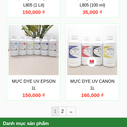
L805 (1 Lít)
L805 (100 ml)
150,000
₫
35,000
₫
MỰC DYE UV EPSON
MỰC DYE UV CANON
1L
1L
150,000
₫
160,000
₫
1
2
→
Danh mục sản phẩm