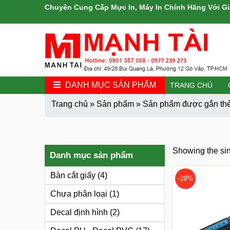
Chuyên Cung Cấp Mực In, Máy In Chính Hãng Với Gi
DANH MỤC SẢN PHẨM
TRANG CHỦ
Trang chủ
»
Sản phẩm
»
Sản phẩm được gắn thẻ 
Showing the sin
Danh mục sản phẩm
Bàn cắt giấy
(4)
-19%
Chưa phân loại
(1)
Decal định hình
(2)