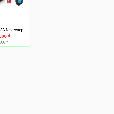
03A Neverstop
,000
₫
,000
₫