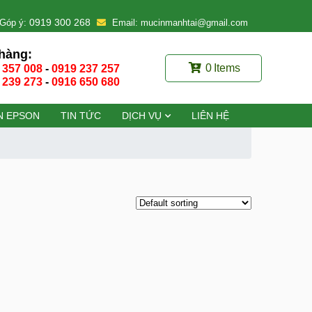
0919 300 268
Góp ý:
Email: mucinmanhtai@gmail.com
hàng:
0
Items
 357 008
-
0919 237 257
 239 273
-
0916 650 680
N EPSON
TIN TỨC
DỊCH VỤ
LIÊN HỆ