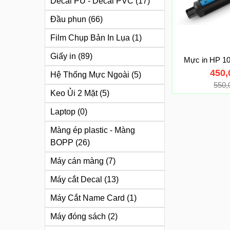
Decal PU - Decal PVC
(17)
Đầu phun
(66)
Film Chụp Bản In Lụa
(1)
Giấy in
(89)
Mực in HP 1
450
Hệ Thống Mực Ngoài
(5)
550
Keo Ủi 2 Mặt
(5)
Laptop
(0)
Màng ép plastic - Màng
BOPP
(26)
Máy cán màng
(7)
Máy cắt Decal
(13)
Máy Cắt Name Card
(1)
Máy đóng sách
(2)