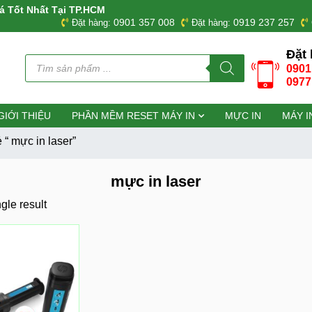
á Tốt Nhất Tại TP.HCM
0901 357 008
0919 237 257
Đặt hàng:
Đặt hàng:
Đặt 
Tìm
0901
kiếm
sản
0977
phẩm
GIỚI THIỆU
PHẦN MỀM RESET MÁY IN
MỰC IN
MÁY I
“ mực in laser”
mực in laser
gle result