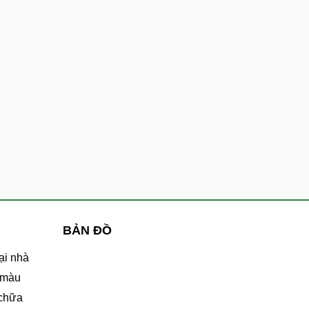
BẢN ĐỒ
ại nhà
 màu
 chữa