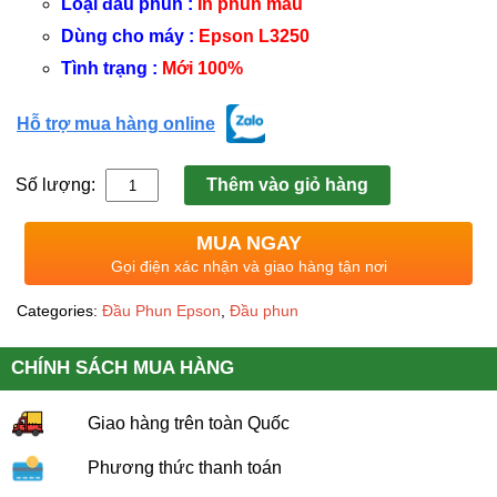
Loại đầu phun :
In phun màu
Dùng cho máy :
Epson L3250
Tình trạng :
Mới 100%
Hỗ trợ mua hàng online
Số lượng:
Thêm vào giỏ hàng
MUA NGAY
Gọi điện xác nhận và giao hàng tận nơi
Categories:
Đầu Phun Epson
,
Đầu phun
CHÍNH SÁCH MUA HÀNG
Giao hàng trên toàn Quốc
Phương thức thanh toán