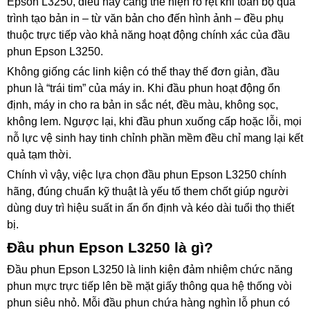
Epson L3250, điều này càng thể hiện rõ rệt khi toàn bộ quá
trình tạo bản in – từ văn bản cho đến hình ảnh – đều phụ
thuộc trực tiếp vào khả năng hoạt động chính xác của đầu
phun Epson L3250.
Không giống các linh kiện có thể thay thế đơn giản, đầu
phun là “trái tim” của máy in. Khi đầu phun hoạt động ổn
định, máy in cho ra bản in sắc nét, đều màu, không sọc,
không lem. Ngược lại, khi đầu phun xuống cấp hoặc lỗi, mọi
nỗ lực vệ sinh hay tinh chỉnh phần mềm đều chỉ mang lại kết
quả tạm thời.
Chính vì vậy, việc lựa chọn đầu phun Epson L3250 chính
hãng, đúng chuẩn kỹ thuật là yếu tố them chốt giúp người
dùng duy trì hiệu suất in ấn ổn định và kéo dài tuổi thọ thiết
bị.
Đầu phun Epson L3250 là gì?
Đầu phun Epson L3250 là linh kiện đảm nhiệm chức năng
phun mực trực tiếp lên bề mặt giấy thông qua hệ thống vòi
phun siêu nhỏ. Mỗi đầu phun chứa hàng nghìn lỗ phun có