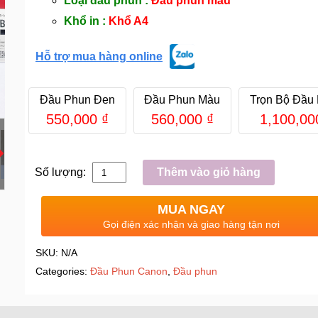
Loại đầu phun :
Đầu phun màu
Khổ in :
Khổ A4
Hỗ trợ mua hàng online
Đầu Phun Đen
Đầu Phun Màu
Trọn Bộ Đầu
550,000
₫
560,000
₫
1,100,0
Số lượng:
Thêm vào giỏ hàng
MUA NGAY
Gọi điện xác nhận và giao hàng tận nơi
SKU:
N/A
Categories:
Đầu Phun Canon
,
Đầu phun