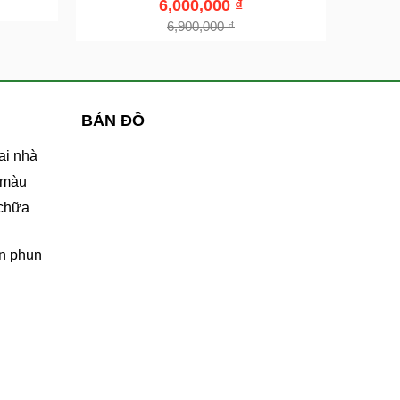
6,000,000
₫
6,900,000
₫
BẢN ĐỒ
ại nhà
 màu
 chữa
n phun