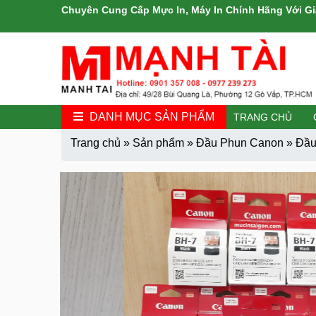
Chuyên Cung Cấp Mực In, Máy In Chính Hãng Với Gi
DANH MỤC SẢN PHẨM
TRANG CHỦ
Trang chủ
»
Sản phẩm
»
Đầu Phun Canon
»
Đầu