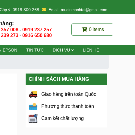
0919 300 268
Góp ý:
Email: mucinmanhtai@gmail.com
hàng:
0
Items
 357 008
-
0919 237 257
 239 273
-
0916 650 680
N EPSON
TIN TỨC
DỊCH VỤ
LIÊN HỆ
CHÍNH SÁCH MUA HÀNG
Giao hàng trên toàn Quốc
Phương thức thanh toán
Cam kết chất lượng