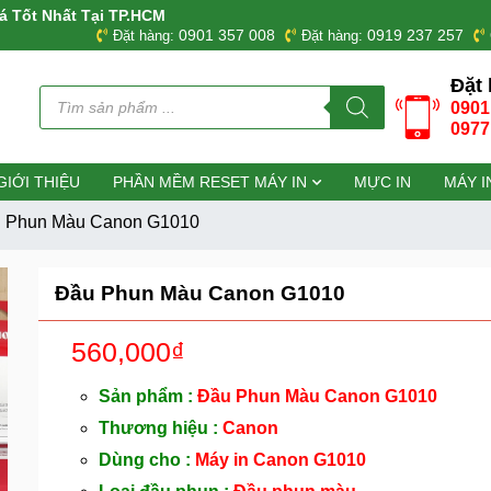
á Tốt Nhất Tại TP.HCM
0901 357 008
0919 237 257
Đặt hàng:
Đặt hàng:
Đặt 
Tìm
0901
kiếm
sản
0977
phẩm
GIỚI THIỆU
PHẦN MỀM RESET MÁY IN
MỰC IN
MÁY I
 Phun Màu Canon G1010
Đầu Phun Màu Canon G1010
560,000
₫
Sản phẩm :
Đầu Phun Màu Canon G1010
Thương hiệu :
Canon
Dùng cho :
Máy in Canon G1010