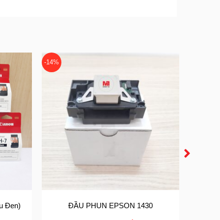
-14%
-14%
u Đen)
ĐẦU PHUN EPSON 1430
ĐẦU P