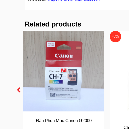
Related products
-8%
000
Đầu Phun Màu Canon G2000
C5