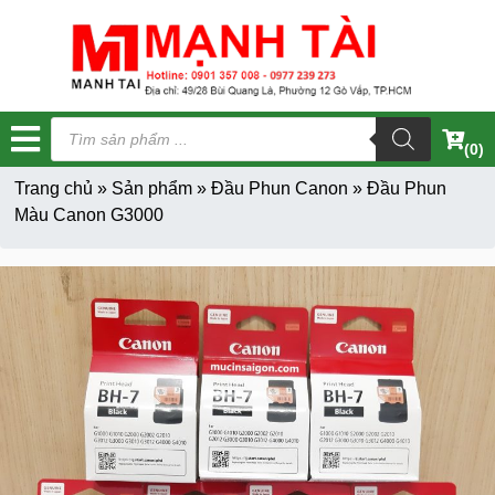
Tìm
kiếm
(0)
sản
phẩm
Trang chủ
»
Sản phẩm
»
Đầu Phun Canon
»
Đầu Phun
Màu Canon G3000