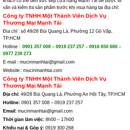
khách có thể đến trực tiếp cửa hàng Mạnh Tài để được tư
vấn và kiểm tra sản phẩm trước khi mua hàng tại địa chỉ
:
Công ty TNHH Một Thành Viên Dịch Vụ
Thương Mại Mạnh Tài
Địa chỉ : số 49/28 Bùi Quang Là, Phường 12 Gò Vấp,
TP.HCM
Hotline :
0901 357 008 – 0919 237 257 – 0916 650 680 –
0977 239 273
E-mail :
mucinmanhtai@gmail.com
Website :
mucinmanhtai.com
Công ty TNHH Một Thành Viên Dịch Vụ
Thương Mại Mạnh Tài
Địa chỉ:
49/28 Bùi Quang Là, Phường An Hội Tây, TP.HCM
Hotline:
0901 357 008
–
0919 237 257
Email:
mucinmanhtai@gmail.com
Thời gian làm việc:
8h00 – 17h00
Khiếu nại & Góp ý:
0919 300 268