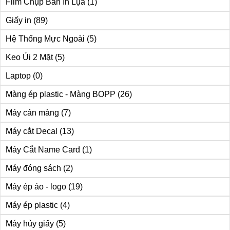
Film Chụp Bản In Lụa
(1)
Giấy in
(89)
Hệ Thống Mực Ngoài
(5)
Keo Ủi 2 Mặt
(5)
Laptop
(0)
Màng ép plastic - Màng BOPP
(26)
Máy cán màng
(7)
Máy cắt Decal
(13)
Máy Cắt Name Card
(1)
Máy đóng sách
(2)
Máy ép áo - logo
(19)
Máy ép plastic
(4)
Máy hủy giấy
(5)