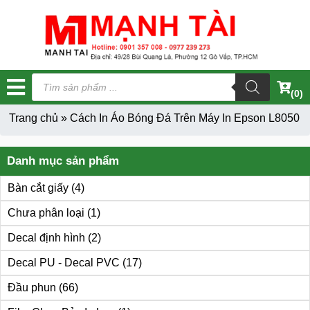
Tìm
kiếm
(0)
sản
phẩm
Trang chủ
»
Cách In Áo Bóng Đá Trên Máy In Epson L8050
Danh mục sản phẩm
Bàn cắt giấy
(4)
Chưa phân loại
(1)
Decal định hình
(2)
Decal PU - Decal PVC
(17)
Đầu phun
(66)