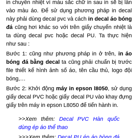
in chuyển nhiệt vì màu sắc chữ in sau in sẽ bị lẫn
vào màu áo. Để sử dụng phương pháp in decal
này phải dùng decal pvc và cách
in decal áo bóng
đá
cũng hơi khác so với trên giấy chuyển nhiệt là
ta dùng decal pvc hoặc decal PU. Ta thực hiện
như sau :
Bước 1: cũng như phương pháp in ở trên,
in áo
bóng đá bằng decal
ta cũng phải chuẩn bị trước
file thiết kế hình ảnh số áo, tên cầu thủ, logo đội
bóng,…
Bước 2: Khởi động
máy in epson l8050
, sử dụng
giấy decal PVC hoặc giấy decal PU vào khay đựng
giấy trên máy in epson L8050 để tiến hành in.
>>Xem thêm:
Decal PVC Hàn quốc
dùng ép áo thể thao
>>>Xem thêm:
Decal PU ép áo bòng đá