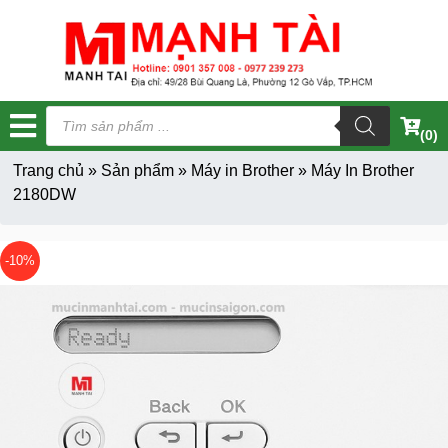
Tìm
kiếm
(0)
sản
phẩm
Trang chủ
»
Sản phẩm
»
Máy in Brother
»
Máy In Brother
2180DW
-10%