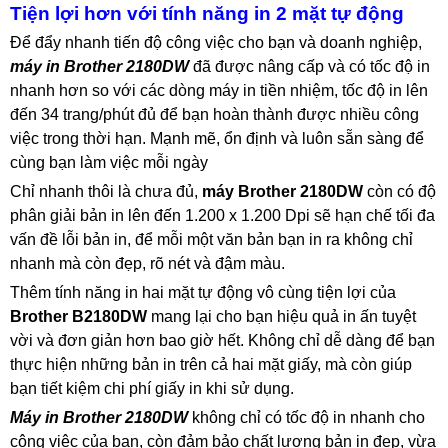
Tiện lợi hơn với tính năng in 2 mặt tự động
Để đẩy nhanh tiến độ công việc cho bạn và doanh nghiệp,
máy in Brother 2180DW
đã được nâng cấp và có tốc độ in
nhanh hơn so với các dòng máy in tiền nhiệm, tốc độ in lên
đến 34 trang/phút đủ để bạn hoàn thành được nhiều công
việc trong thời hạn. Mạnh mẽ, ổn định và luôn sẵn sàng để
cùng bạn làm việc mỗi ngày
Chỉ nhanh thôi là chưa đủ,
máy Brother 2180DW
còn có độ
phân giải bản in lên đến 1.200 x 1.200 Dpi sẽ hạn chế tối đa
vấn đề lỗi bản in, để mỗi một văn bản bạn in ra không chỉ
nhanh mà còn đẹp, rõ nét và đậm màu.
Thêm tính năng in hai mặt tự động vô cùng tiện lợi của
Brother B2180DW
mang lại cho bạn hiệu quả in ấn tuyệt
vời và đơn giản hơn bao giờ hết. Không chỉ dễ dàng để bạn
thực hiện những bản in trên cả hai mặt giấy, mà còn giúp
bạn tiết kiệm chi phí giấy in khi sử dụng.
Máy in Brother 2180DW
không chỉ có tốc độ in nhanh cho
công việc của bạn, còn đảm bảo chất lượng bản in đẹp, vừa