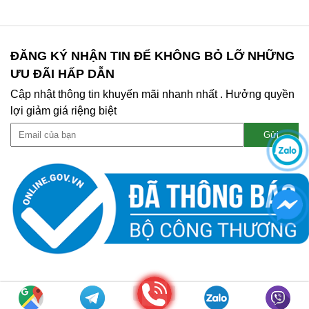
ĐĂNG KÝ NHẬN TIN ĐỂ KHÔNG BỎ LỠ NHỮNG
ƯU ĐÃI HẤP DẪN
Cập nhật thông tin khuyến mãi nhanh nhất . Hưởng quyền
lợi giảm giá riệng biệt
Gọi điện
Copyright © 2020 MỰC IN MẠNH TÀI. All right Reserved |
WEB