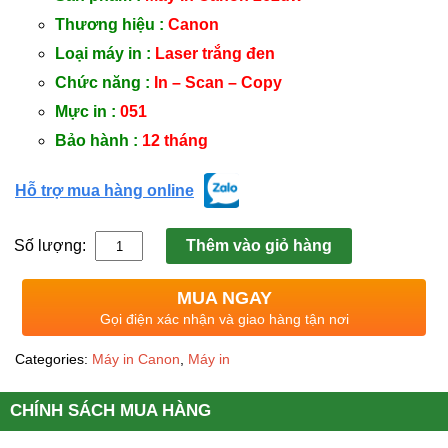
Thương hiệu :
Canon
Loại máy in :
Laser trắng đen
Chức năng :
In – Scan – Copy
Mực in :
051
Bảo hành :
12 tháng
Hỗ trợ mua hàng online
Số lượng:
Thêm vào giỏ hàng
MUA NGAY
Gọi điện xác nhận và giao hàng tận nơi
Categories:
Máy in Canon
,
Máy in
CHÍNH SÁCH MUA HÀNG