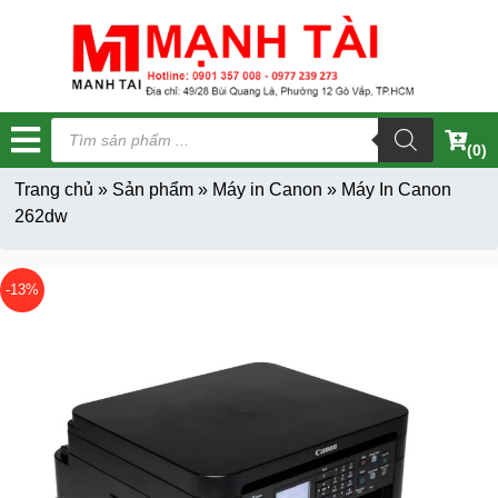
Tìm
kiếm
(0)
sản
phẩm
Trang chủ
»
Sản phẩm
»
Máy in Canon
»
Máy In Canon
262dw
-13%