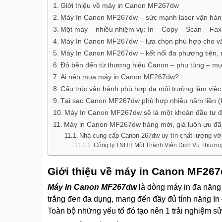
Giới thiệu về máy in Canon MF267dw
Máy In Canon MF267dw – sức mạnh laser vận hành 
Một máy – nhiều nhiệm vụ: In – Copy – Scan – Fax
Máy In Canon MF267dw – lựa chọn phù hợp cho văn
Máy In Canon MF267dw – kết nối đa phương tiện, n
Độ bền đến từ thương hiệu Canon – phụ tùng – mự
Ai nên mua máy in Canon MF267dw?
Cấu trúc vận hành phù hợp đa môi trường làm việc
Tại sao Canon MF267dw phù hợp nhiều năm liền (kh
Máy In Canon MF267dw sẽ là một khoản đầu tư 
Máy in Canon MF267dw hàng mới, giá luôn ưu đãi
Nhà cung cấp Canon 267dw uy tín chất lượng với 
Công ty TNHH Một Thành Viên Dịch Vụ Thương
Giới thiệu về máy in Canon MF26
Máy In Canon MF267dw
là dòng máy in đa năng 
trắng đen đa dụng, mang đến đầy đủ tính năng In – C
Toàn bộ những yếu tố đó tạo nên 1 trải nghiệm 