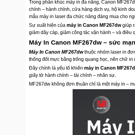
Trong phân khúc máy in đa năng, Canon MF267dw 
chính – hành chính, cửa hàng dịch vụ, hộ kinh d
mẫu máy in laser đa chức năng đáng mua cho người
Sự xuất hiện của
máy in Canon MF267dw
giúp r
giảm dây cáp, giảm công tác vận hành – và điều qu
Máy In Canon MF267dw – sức mạnh 
Máy In Canon MF267dw
thuộc nhóm laser in đơn
thống đốt mực bằng trống quang học, nên chữ in r
Đây chính là yếu tố khiến
máy in Canon MF267
giấy tờ hành chính – tài chính – nhân sự.
MF267dw không đơn thuần chỉ là một máy in – mà 