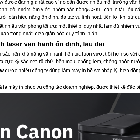
được đánh giá rất cao vì nó cân được nhiều môi trường vận h
oanh, đội nhóm làm việc, nhóm bán hàng/CSKH cần in tài liệu b
 cần hiệu năng ổn định, đa tác vụ linh hoạt, tiện lợi khi sử d
ất nhiều văn phòng tối ưu: một thiết bị duy nhất làm đủ nhiệm vụ, 
an trọng nhất: đơn giản hóa quy trình in ấn.
laser vận hành ổn định, lâu dài
 sắc nên khả năng vận hành liên tục luôn vượt trội hơn so với đ
a cực kỳ sắc nét, rõ chữ, bền màu, chống lem, chống nhòe nước
dw
được nhiều công ty dùng làm máy in hồ sơ pháp lý, hợp đồng, 
là máy in phục vụ công tác doanh nghiệp, được thiết kế đặc b