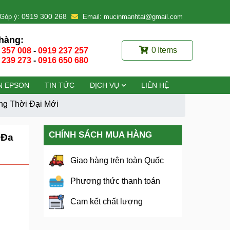
0919 300 268
Góp ý:
Email: mucinmanhtai@gmail.com
hàng:
0
Items
 357 008
-
0919 237 257
 239 273
-
0916 650 680
N EPSON
TIN TỨC
DỊCH VỤ
LIÊN HỆ
ng Thời Đại Mới
CHÍNH SÁCH MUA HÀNG
 Đa
Giao hàng trên toàn Quốc
Phương thức thanh toán
Cam kết chất lượng