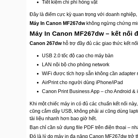
Tiết kiệm chi phí hỏng vặt
Đây là điểm cực kỳ quan trọng với doanh nghiệp,
Máy In Canon MF267dw
không ngừng chứng mi
Máy In Canon MF267dw – kết nối đ
Canon 267dw
hỗ trợ đầy đủ các giao thức kết nối
USB 2.0 tốc độ cao cho máy bàn
LAN nội bộ cho phòng network
WiFi được tích hợp sẵn không cần adapter 
AirPrint cho người dùng iPhone/iPad
Canon Print Business App – cho Android &
Khi một chiếc máy in có đủ các chuẩn kết nối này
cũng cắm dây USB, không phải ai cũng dùng lapto
tài liệu nhanh hơn bao giờ hết.
Bạn chỉ cần sử dụng file PDF trên điện thoại – nhấn
Đó là lý do máy in đa năng Canon MF267dw trở t