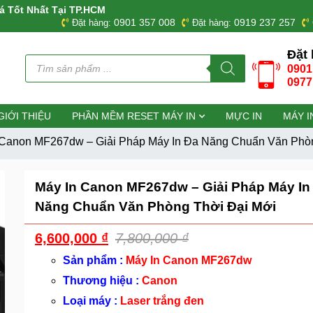
á Tốt Nhất Tại TP.HCM
0901 357 008
0919 237 257
Đặt hàng:
Đặt hàng:
Đặt 
Tìm
0901
kiếm
sản
0977
phẩm
GIỚI THIỆU
PHẦN MỀM RESET MÁY IN
MỰC IN
MÁY I
 Canon MF267dw – Giải Pháp Máy In Đa Năng Chuẩn Văn Phò
Máy In Canon MF267dw – Giải Pháp Máy In
Năng Chuẩn Văn Phòng Thời Đại Mới
6,600,000
₫
7,800,000
₫
Sản phẩm :
Máy In Canon MF267dw
Thương hiệu :
Canon
Loại máy :
Laser trắng đen