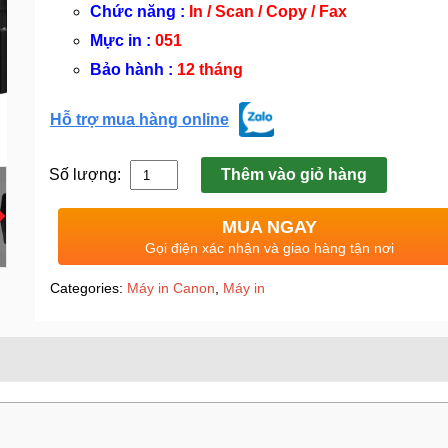
Chức năng :
In / Scan / Copy / Fax
Mực in :
051
Bảo hành :
12 tháng
Hỗ trợ mua hàng online
Số lượng:
Thêm vào giỏ hàng
MUA NGAY
Gọi điện xác nhận và giao hàng tận nơi
Categories:
Máy in Canon
,
Máy in