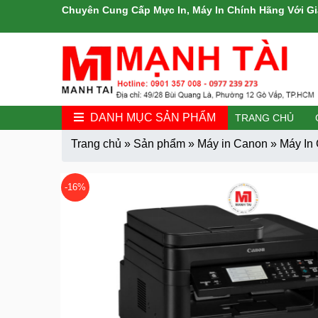
Chuyên Cung Cấp Mực In, Máy In Chính Hãng Với Gi
DANH MỤC SẢN PHẨM
TRANG CHỦ
Trang chủ
»
Sản phẩm
»
Máy in Canon
»
Máy In
-16%