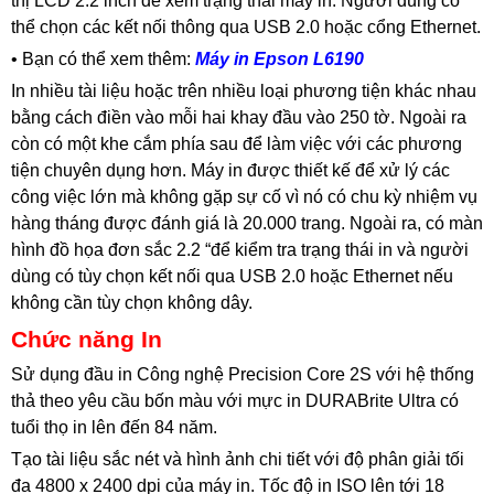
thị LCD 2.2 inch để xem trạng thái máy in. Người dùng có
thể chọn các kết nối thông qua USB 2.0 hoặc cổng Ethernet.
• Bạn có thể xem thêm:
Máy in Epson L6190
In nhiều tài liệu hoặc trên nhiều loại phương tiện khác nhau
bằng cách điền vào mỗi hai khay đầu vào 250 tờ. Ngoài ra
còn có một khe cắm phía sau để làm việc với các phương
tiện chuyên dụng hơn. Máy in được thiết kế để xử lý các
công việc lớn mà không gặp sự cố vì nó có chu kỳ nhiệm vụ
hàng tháng được đánh giá là 20.000 trang. Ngoài ra, có màn
hình đồ họa đơn sắc 2.2 “để kiểm tra trạng thái in và người
dùng có tùy chọn kết nối qua USB 2.0 hoặc Ethernet nếu
không cần tùy chọn không dây.
Chức năng In
Sử dụng đầu in Công nghệ Precision Core 2S với hệ thống
thả theo yêu cầu bốn màu với mực in DURABrite Ultra có
tuổi thọ in lên đến 84 năm.
Tạo tài liệu sắc nét và hình ảnh chi tiết với độ phân giải tối
đa 4800 x 2400 dpi của máy in. Tốc độ in ISO lên tới 18