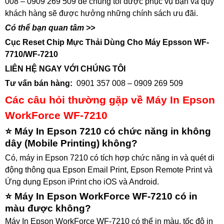
008 – 0909 269 509 để chúng tôi được phục vụ bạn và quý
khách hàng sẽ được hưởng những chính sách ưu đãi.
Có thể bạn quan tâm >>
Cục Reset Chip Mực Thải Dùng Cho Máy Epsson WF-
7710/WF-7210
LIÊN HỆ NGAY VỚI CHÚNG TÔI
Tư vấn bán hàng:
0901 357 008 – 0909 269 509
Các câu hỏi thường gặp về Máy In Epson
WorkForce WF-7210
⭐ Máy In Epson 7210 có chức năng in không
dây (Mobile Printing) không?
Có, máy in Epson 7210 có tích hợp chức năng in và quét di
động thông qua Epson Email Print, Epson Remote Print và
Ứng dụng Epson iPrint cho iOS và Android.
⭐ Máy In Epson WorkForce WF-7210 có in
màu được không?
Máy In Epson WorkForce WF-7210 có thể in màu, t
ốc độ in