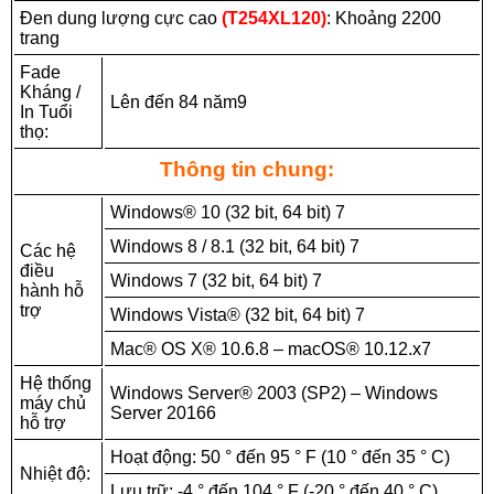
Đen dung lượng cực cao
(T254XL120)
: Khoảng 2200
trang
Fade
Kháng /
Lên đến 84 năm9
In Tuổi
thọ:
Thông tin chung:
Windows® 10 (32 bit, 64 bit) 7
Windows 8 / 8.1 (32 bit, 64 bit) 7
Các hệ
điều
Windows 7 (32 bit, 64 bit) 7
hành hỗ
trợ
Windows Vista® (32 bit, 64 bit) 7
Mac® OS X® 10.6.8 – macOS® 10.12.x7
Hệ thống
Windows Server® 2003 (SP2) – Windows
máy chủ
Server 20166
hỗ trợ
Hoạt động: 50 ° đến 95 ° F (10 ° đến 35 ° C)
Nhiệt độ:
Lưu trữ: -4 ° đến 104 ° F (-20 ° đến 40 ° C)