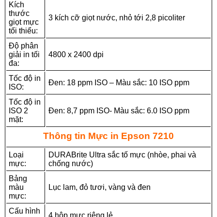
Kích
thước
3 kích cỡ giọt nước, nhỏ tới 2,8 picoliter
giọt mực
tối thiểu:
Độ phân
giải in tối
4800 x 2400 dpi
đa:
Tốc độ in
Đen: 18 ppm ISO – Màu sắc: 10 ISO ppm
ISO:
Tốc độ in
ISO 2
Đen: 8,7 ppm ISO- Màu sắc: 6.0 ISO ppm
mặt:
Thông tin Mực in Epson 7210
Loại
DURABrite Ultra sắc tố mực (nhòe, phai và
mực:
chống nước)
Bảng
màu
Lục lam, đỏ tươi, vàng và đen
mực:
Cấu hình
4 hộp mực riêng lẻ