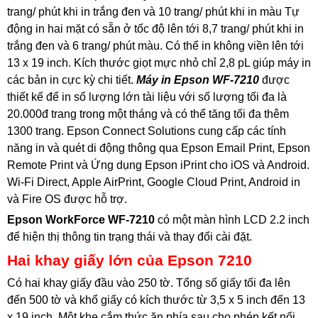
trang/ phút khi in trắng đen và 10 trang/ phút khi in màu Tự
động in hai mặt có sẵn ở tốc độ lên tới 8,7 trang/ phút khi in
trắng đen và 6 trang/ phút màu. Có thể in không viền lên tới
13 x 19 inch. Kích thước giọt mực nhỏ chỉ 2,8 pL giúp máy in
các bản in cực kỳ chi tiết.
Máy in Epson WF-7210
được
thiết kế để in số lượng lớn tài liệu với số lượng tối đa là
20.000đ trang trong một tháng và có thể tăng tối đa thêm
1300 trang. Epson Connect Solutions cung cấp các tính
năng in và quét di động thông qua Epson Email Print, Epson
Remote Print và Ứng dụng Epson iPrint cho iOS và Android.
Wi-Fi Direct, Apple AirPrint, Google Cloud Print, Android in
và Fire OS được hỗ trợ.
Epson WorkForce WF-7210
có một màn hình LCD 2.2 inch
để hiện thị thông tin trạng thái và thay đổi cài đặt.
Hai khay giấy lớn của Epson 7210
Có hai khay giấy đầu vào 250 tờ. Tổng số giấy tối đa lên
đến 500 tờ và khổ giấy có kích thước từ 3,5 x 5 inch đến 13
x 19 inch. Một khe cắm thức ăn phía sau cho phép kết nối