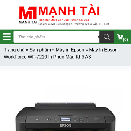
Tìm
kiếm
(0)
sản
phẩm
Trang chủ
»
Sản phẩm
»
Máy in Epson
»
Máy In Epson
WorkForce WF-7210 In Phun Màu Khổ A3