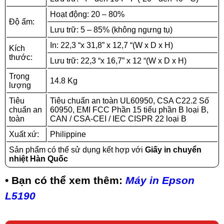
Hoạt động: 20 – 80%
Độ ẩm:
Lưu trữ: 5 – 85% (không ngưng tụ)
In: 22,3 “x 31,8” x 12,7 “(W x D x H)
Kích
thước:
Lưu trữ: 22,3 “x 16,7” x 12 “(W x D x H)
Trọng
14.8 Kg
lượng
Tiêu
Tiêu chuẩn an toàn UL60950, CSA C22.2 Số
chuẩn an
60950, EMI FCC Phần 15 tiểu phần B loại B,
toàn
CAN / CSA-CEI / IEC CISPR 22 loại B
Xuất xứ:
Philippine
Sản phẩm có thể sử dụng kết hợp với
Giấy in chuyển
nhiệt Hàn Quốc
• Bạn có thể xem thêm:
Máy in Epson
L5190