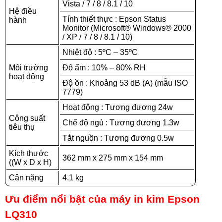
Vista / 7 / 8 / 8.1 / 10
Hệ điều
Tính thiết thực : Epson Status
hành
Monitor (Microsoft® Windows® 2000
/ XP / 7 / 8 / 8.1 / 10)
Nhiệt độ : 5ºC – 35ºC
Môi trường
Độ ẩm : 10% – 80% RH
hoạt động
Độ ồn : Khoảng 53 dB (A) (mẫu ISO
7779)
Hoạt động : Tương đương 24w
Công suất
Chế độ ngủ : Tương đương 1.3w
tiêu thụ
Tắt nguồn : Tương đương 0.5w
Kích thước
362 mm x 275 mm x 154 mm
((W x D x H)
Cân nặng
4.1 kg
Ưu điểm nổi bật của máy in kim Epson
LQ310