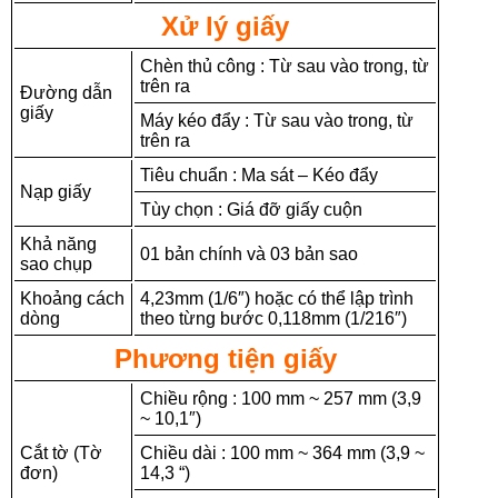
Xử lý giấy
Chèn thủ công : Từ sau vào trong, từ
trên ra
Đường dẫn
giấy
Máy kéo đẩy : Từ sau vào trong, từ
trên ra
Tiêu chuẩn : Ma sát – Kéo đẩy
Nạp giấy
Tùy chọn : Giá đỡ giấy cuộn
Khả năng
01 bản chính và 03 bản sao
sao chụp
Khoảng cách
4,23mm (1/6″) hoặc có thể lập trình
dòng
theo từng bước 0,118mm (1/216″)
Phương tiện giấy
Chiều rộng : 100 mm ~ 257 mm (3,9
~ 10,1″)
Cắt tờ (Tờ
Chiều dài : 100 mm ~ 364 mm (3,9 ~
đơn)
14,3 “)