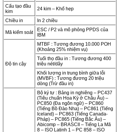
Cấu tạo đầu
24 kim – Khổ hẹp
kim
Chiều in
In 2 chiều
ESC / P2 và mô phỏng PPDS của
Mã kiểm soát
IBM
MTBF : Tương đương 10.000 POH
(Khoảng 25% nhiệm vụ)
Tuổi thọ đầu in : Tương đương 400
Độ tin cậy
triệu nét/dây
Khối lượng in trung bình giữa lỗi
(MVBF) : Tương đương 20 triệu
dòng (Trừ đầu in)
Bộ ký tự : Bảng in nghiêng – PC437
(Tiêu chuẩn Hoa Kỳ ở Châu Âu) –
PC850 (Đa ngôn ngữ) – PC860
(Tiếng Bồ Đào Nha) – PC861 (Tiếng
Iceland) – PC863 (Tiếng Canada-
Pháp) – PC865 (Tiếng Bắc Âu) –
Abicomp – BRASCII – Tiếng La Mã
8 – ISO Latinh 1 – PC 858 – ISO