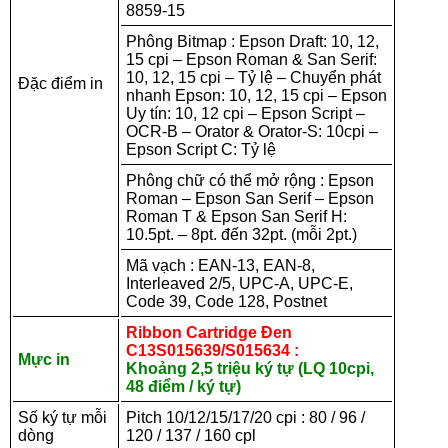
8859-15
Phông Bitmap : Epson Draft: 10, 12,
15 cpi – Epson Roman & San Serif:
10, 12, 15 cpi – Tỷ lệ – Chuyển phát
Đặc điểm in
nhanh Epson: 10, 12, 15 cpi – Epson
Uy tín: 10, 12 cpi – Epson Script –
OCR-B – Orator & Orator-S: 10cpi –
Epson Script C: Tỷ lệ
Phông chữ có thể mở rộng : Epson
Roman – Epson San Serif – Epson
Roman T & Epson San Serif H:
10.5pt. – 8pt. đến 32pt. (mỗi 2pt.)
Mã vạch : EAN-13, EAN-8,
Interleaved 2/5, UPC-A, UPC-E,
Code 39, Code 128, Postnet
Ribbon Cartridge Đen
C13S015639/S015634 :
Mực in
Khoảng 2,5 triệu ký tự (LQ 10cpi,
48 điểm / ký tự)
Số ký tự mỗi
Pitch 10/12/15/17/20 cpi : 80 / 96 /
dòng
120 / 137 / 160 cpl