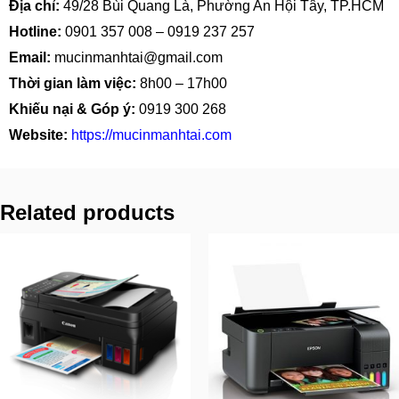
Địa chỉ:
49/28 Bùi Quang Là, Phường An Hội Tây, TP.HCM
Hotline:
0901 357 008
–
0919 237 257
Email:
mucinmanhtai@gmail.com
Thời gian làm việc:
8h00 – 17h00
Khiếu nại & Góp ý:
0919 300 268
Website:
https://mucinmanhtai.com
Related products