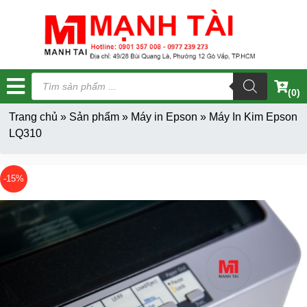
Tìm
kiếm
(0)
sản
phẩm
Trang chủ
»
Sản phẩm
»
Máy in Epson
»
Máy In Kim Epson
LQ310
-15%