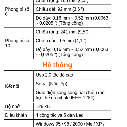
Chiều rộng: 165 mm (6,5″)
Phong bì số
Chiều dài: 92 mm (3,6 “)
6
Độ dày: 0,16 mm ~ 0,52 mm (0,0063
~ 0,0205 “) (Tổng cộng)
Chiều rộng: 241 mm (9,5″)
Phong bì số
Chiều dài: 105 mm (4,1 “)
10
Độ dày: 0,16 mm ~ 0,52 mm (0,0063
~ 0,0205 “) (Tổng cộng)
Hệ thống
Usb 2.0 tốc độ cao
Serial (Nối tiếp)
Kết nối
Giao diện song song hai chiều (hỗ
trợ chế độ nibble IEEE-1284)
Bộ nhớ
128 kB
Điều khiển
4 công tắc và 5 đèn Led
Windows 95 / 98 / 2000 / Me / XP /