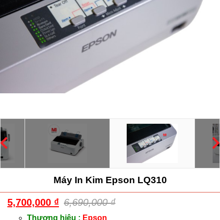
Máy In Kim Epson LQ310
5,700,000
₫
6,690,000
₫
Thương hiệu :
Epson