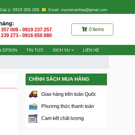
0919 300 268
Góp ý:
Email: mucinmanhtai@gmail.com
hàng:
0
Items
 357 008
-
0919 237 257
 239 273
-
0916 650 680
N EPSON
TIN TỨC
DỊCH VỤ
LIÊN HỆ
CHÍNH SÁCH MUA HÀNG
Giao hàng trên toàn Quốc
Phương thức thanh toán
Cam kết chất lượng