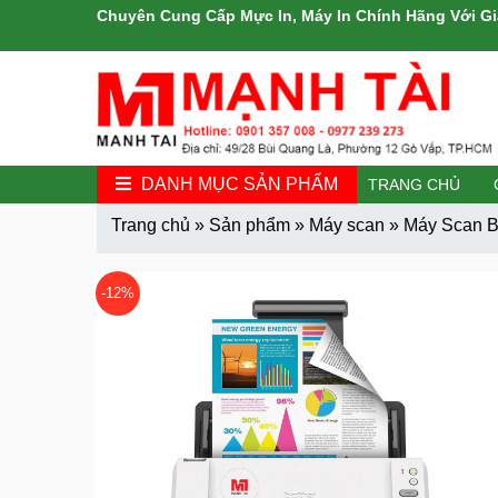
Chuyên Cung Cấp Mực In, Máy In Chính Hãng Với Gi
DANH MỤC SẢN PHẨM
TRANG CHỦ
Trang chủ
»
Sản phẩm
»
Máy scan
»
Máy Scan B
-12%