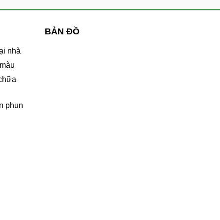
BẢN ĐỒ
ại nhà
 màu
 chữa
n phun