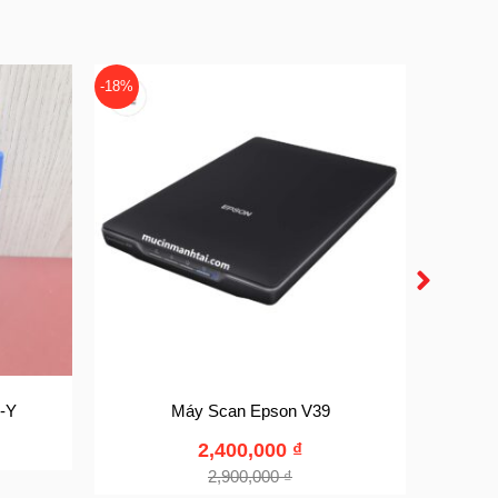
-18%
-Y
Máy Scan Epson V39
M
2,400,000
₫
2,900,000
₫