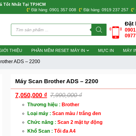
á Tốt Nhất Tại TP.HCM
0901 357 008
0919 237 257
Đặt hàng:
Đặt hàng:
Đặt 
Tìm
0901
kiếm
sản
0977
phẩm
GIỚI THIỆU
PHẦN MỀM RESET MÁY IN
MỰC IN
MÁY I
rother ADS – 2200
Máy Scan Brother ADS – 2200
7,050,000
₫
7,990,000
₫
Thương hiệu :
Brother
Loại máy :
Scan màu / trắng đen
Chức năng :
Scan 2 mặt tự động
Khổ Scan :
Tối đa A4