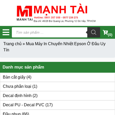
Tìm
kiếm
(0)
sản
phẩm
Trang chủ
»
Mua Máy In Chuyển Nhiệt Epson Ở Đâu Uy
Tín
Danh mục sản phẩm
Bàn cắt giấy
(4)
Chưa phân loại
(1)
Decal định hình
(2)
Decal PU - Decal PVC
(17)
Đầu phun
(66)