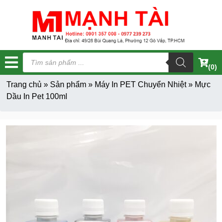
Tìm
kiếm
(0)
sản
phẩm
Trang chủ
»
Sản phẩm
»
Máy In PET Chuyển Nhiệt
»
Mực
Dầu In Pet 100ml