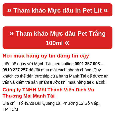
»
«
Tham khảo
Mực dầu in Pet Lít
»
Tham khảo
Mực dầu Pet Trắng
«
100ml
Nơi mua hàng uy tín đáng tin cậy
Liên hệ ngay với Mạnh Tài theo hotline
0901.357.008 –
0919.237.257
để đặt mua một cách nhanh chóng. Quý
khách có thể đến trực tiếp cửa hàng Mạnh Tài để được tư
vấn và kiểm tra sản phẩm trước khi mua hàng tại địa chỉ
:
Công ty TNHH Một Thành Viên Dịch Vụ
Thương Mại Mạnh Tài
Địa chỉ : số 49/28 Bùi Quang Là, Phường 12 Gò Vấp,
TP.HCM