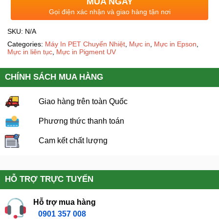
MUA NGAY
Gọi điện xác nhận và giao hàng tận nơi
SKU:
N/A
Categories:
Máy In PET Chuyển Nhiệt
,
Mực in
,
Mực in Epson
,
Mực in liên tục
,
Mực in Pigment UV
CHÍNH SÁCH MUA HÀNG
Giao hàng trên toàn Quốc
Phương thức thanh toán
Cam kết chất lượng
HỖ TRỢ TRỰC TUYẾN
Hỗ trợ mua hàng
0901 357 008