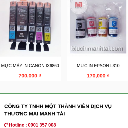
MỰC MÁY IN CANON IX6860
MỰC IN EPSON L310
700,000
₫
170,000
₫
CÔNG TY TNHH MỘT THÀNH VIÊN DỊCH VỤ
THƯƠNG MẠI MẠNH TÀI
Hotline : 0901 357 008