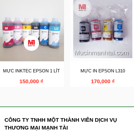
MỰC INKTEC EPSON 1 LÍT
MỰC IN EPSON L310
150,000
₫
170,000
₫
CÔNG TY TNHH MỘT THÀNH VIÊN DỊCH VỤ
THƯƠNG MẠI MẠNH TÀI