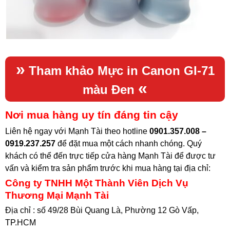
»
Tham khảo
Mực in Canon GI-71
«
màu Đen
Nơi mua hàng uy tín đáng tin cậy
Liên hệ ngay với Mạnh Tài theo hotline
0901.357.008 –
0919.237.257
để đặt mua một cách nhanh chóng. Quý
khách có thể đến trực tiếp cửa hàng Mạnh Tài để được tư
vấn và kiểm tra sản phẩm trước khi mua hàng tại địa chỉ
:
Công ty TNHH Một Thành Viên Dịch Vụ
Thương Mại Mạnh Tài
Địa chỉ : số 49/28 Bùi Quang Là, Phường 12 Gò Vấp,
TP.HCM