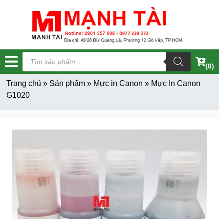
Tìm
kiếm
(0)
sản
phẩm
Trang chủ
»
Sản phẩm
»
Mực in Canon
»
Mực In Canon
G1020