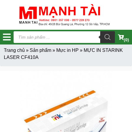
Tìm
kiếm
(0)
sản
phẩm
Trang chủ
»
Sản phẩm
»
Mực in HP
»
MỰC IN STARINK
LASER CF410A