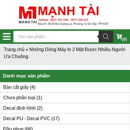
Tìm
kiếm
(0)
sản
phẩm
Trang chủ
»
Những Dòng Máy In 2 Mặt Được Nhiều Người
Ưa Chuộng
Danh mục sản phẩm
Bàn cắt giấy
(4)
Chưa phân loại
(1)
Decal định hình
(2)
Decal PU - Decal PVC
(17)
Đầu phun
(66)