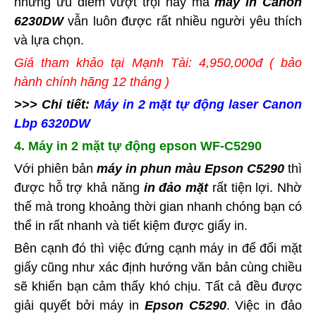
những ưu điểm vượt trội này mà
máy in Canon
6230DW
vẫn luôn được rất nhiều người yêu thích
và lựa chọn.
Giá tham khảo tại Mạnh Tài: 4,950,000đ ( bảo
hành chính hãng 12 tháng )
>>> Chi tiết:
Máy in 2 mặt tự động laser Canon
Lbp 6320DW
4. Máy in 2 mặt tự động epson WF-C5290
Với phiên bản
máy in phun màu Epson C5290
thì
được hỗ trợ khả năng
in đảo mặt
rất tiện lợi. Nhờ
thế mà trong khoảng thời gian nhanh chóng bạn có
thể in rất nhanh và tiết kiệm được giấy in.
Bên cạnh đó thì việc đứng cạnh máy in để đổi mặt
giấy cũng như xác định hướng văn bản cùng chiều
sẽ khiến bạn cảm thấy khó chịu. Tất cả đều được
giải quyết bởi máy in
Epson C5290
. Việc in đảo