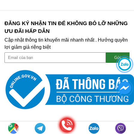
ĐĂNG KÝ NHẬN TIN ĐỂ KHÔNG BỎ LỠ NHỮNG
ƯU ĐÃI HẤP DẪN
Cập nhật thông tin khuyến mãi nhanh nhất . Hưởng quyền
lợi giảm giá riệng biệt
Gọi điện
Copyright © 2020 MỰC IN MẠNH TÀI. All right Reserved |
WEB