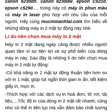
canon 6230dn
,
canon 6230dw
,
epson C5210
,
epson c5290
,… trong này có
máy in phun màu
và
máy in laser
phù hợp với nhu cầu của mỗi
người. Hãy cùng
mucinmanhtai.com
tìm hiểu về
những dòng máy in 2 mặt tự động này nhé.
Lí do nên chọn mua máy in 2 mặt
Máy in 2 mặt đang ngày càng được nhiều người
quan tâm vì sự tiện lợi và sự phổ biến của dòng
máy in này. Sau đây là những lí do nên chọn mua
máy in 2 mặt tự động:
-Có khả năng in 2 mặt tự động thuận tiện hơn so
với in 1 mặt, giúp rút ngắn thời gian in ấn, tiết kiệm
giấy in, mực in.
-Thích hợp với các dịch vụ in hoá đơn, tờ rơi, tài
liệu,…Tốc độ in của dòng in 2 mặt rất nhanh, cũng
như có thể in liên tục mà vẫn đảm bảo chất lượng