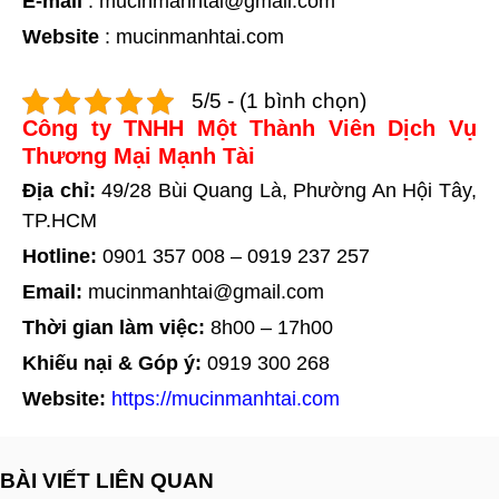
E-mail
:
mucinmanhtai@gmail.com
Website
:
mucinmanhtai.com
5/5 - (1 bình chọn)
Công ty TNHH Một Thành Viên Dịch Vụ
Thương Mại Mạnh Tài
Địa chỉ:
49/28 Bùi Quang Là, Phường An Hội Tây,
TP.HCM
Hotline:
0901 357 008
–
0919 237 257
Email:
mucinmanhtai@gmail.com
Thời gian làm việc:
8h00 – 17h00
Khiếu nại & Góp ý:
0919 300 268
Website:
https://mucinmanhtai.com
BÀI VIẾT LIÊN QUAN