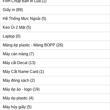
Film Chụp Bản In Lụa
(1)
Giấy in
(89)
Hệ Thống Mực Ngoài
(5)
Keo Ủi 2 Mặt
(5)
Laptop
(0)
Màng ép plastic - Màng BOPP
(26)
Máy cán màng
(7)
Máy cắt Decal
(13)
Máy Cắt Name Card
(1)
Máy đóng sách
(2)
Máy ép áo - logo
(19)
Máy ép plastic
(4)
Máy hủy giấy
(5)