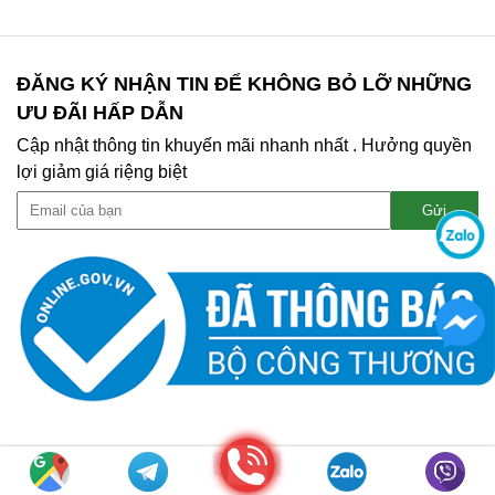
ĐĂNG KÝ NHẬN TIN ĐỂ KHÔNG BỎ LỠ NHỮNG
ƯU ĐÃI HẤP DẪN
Cập nhật thông tin khuyến mãi nhanh nhất . Hưởng quyền
lợi giảm giá riệng biệt
Gọi điện
Copyright © 2020 MỰC IN MẠNH TÀI. All right Reserved |
WEB