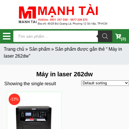
Tìm
kiếm
(0)
sản
phẩm
Trang chủ
»
Sản phẩm
»
Sản phẩm được gắn thẻ “ Máy in
laser 262dw”
Máy in laser 262dw
Showing the single result
-13%