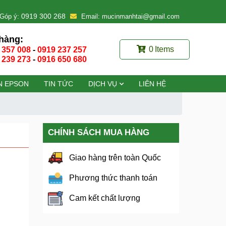
0919 300 268
Góp ý:
Email: mucinmanhtai@gmail.com
hàng:
0
Items
 357 008
-
0919 237 257
 239 273
-
0916 650 680
N EPSON
TIN TỨC
DỊCH VỤ
LIÊN HỆ
CHÍNH SÁCH MUA HÀNG
Giao hàng trên toàn Quốc
Phương thức thanh toán
Cam kết chất lượng