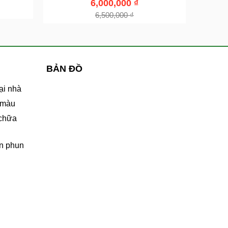
6,000,000
₫
6,500,000
₫
BẢN ĐỒ
ại nhà
 màu
 chữa
n phun