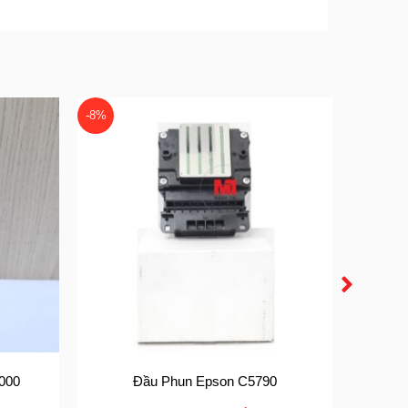
-8%
-14%
000
Đầu Phun Epson C5790