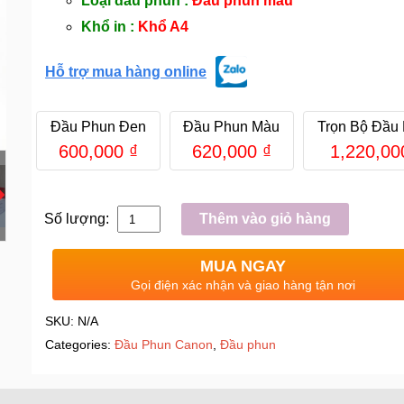
Loại đầu phun :
Đầu phun màu
Khổ in :
Khổ A4
Hỗ trợ mua hàng online
Đầu Phun Đen
Đầu Phun Màu
Trọn Bộ Đầu
600,000
₫
620,000
₫
1,220,0
Số lượng:
Thêm vào giỏ hàng
MUA NGAY
Gọi điện xác nhận và giao hàng tận nơi
SKU:
N/A
Categories:
Đầu Phun Canon
,
Đầu phun