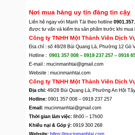
Nơi mua hàng uy tín đáng tin cậy
Liên hệ ngay với Mạnh Tài theo hotline
0901.357.
được tư vấn và kiểm tra sản phẩm trước khi mua h
Công ty TNHH Một Thành Viên Dịch V
Địa chỉ : số 49/28 Bùi Quang Là, Phường 12 Gò
Hotline :
0901 357 008 – 0919 237 257 – 0916 6
E-mail :
mucinmanhtai@gmail.com
Website :
mucinmanhtai.com
Công ty TNHH Một Thành Viên Dịch V
Địa chỉ:
49/28 Bùi Quang Là, Phường An Hội Tâ
Hotline:
0901 357 008
–
0919 237 257
Email:
mucinmanhtai@gmail.com
Thời gian làm việc:
8h00 – 17h00
Khiếu nại & Góp ý:
0919 300 268
Website:
https://mucinmanhtai.com