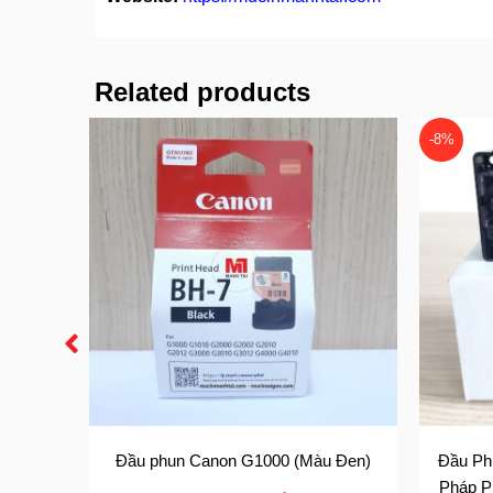
Related products
-8%
0
Đầu phun Canon G1000 (Màu Đen)
Đầu Ph
Pháp P