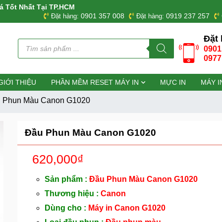
á Tốt Nhất Tại TP.HCM
0901 357 008
0919 237 257
Đặt hàng:
Đặt hàng:
Đặt 
Tìm
0901
kiếm
sản
0977
phẩm
GIỚI THIỆU
PHẦN MỀM RESET MÁY IN
MỰC IN
MÁY I
 Phun Màu Canon G1020
Đầu Phun Màu Canon G1020
620,000
₫
Sản phẩm :
Đầu Phun Màu Canon G1020
Thương hiệu :
Canon
Dùng cho :
Máy in Canon G1020