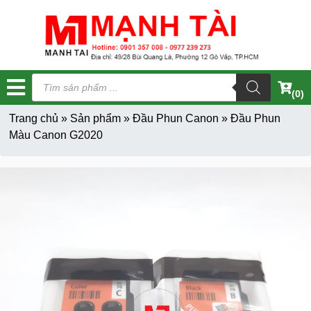
Tìm
kiếm
(0)
sản
phẩm
Trang chủ
»
Sản phẩm
»
Đầu Phun Canon
»
Đầu Phun
Màu Canon G2020