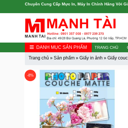
Chuyên Cung Cấp Mực In, Máy In Chính Hãng Với Gi
DANH MỤC SẢN PHẨM
TRANG CHỦ
Trang chủ
»
Sản phẩm
»
Giấy in ảnh
»
Giấy couc
-8%