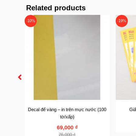
Related products
-10%
-19%
ốc) (100
Decal đế vàng – in trên mực nước (100
Giấ
tờ/xấp)
69,000
₫
76,000
₫