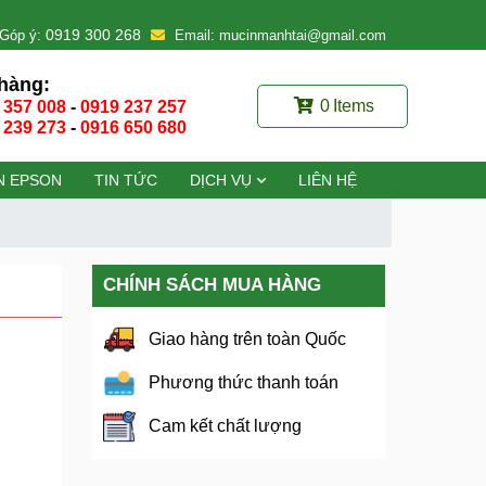
0919 300 268
Góp ý:
Email: mucinmanhtai@gmail.com
hàng:
0
Items
 357 008
-
0919 237 257
 239 273
-
0916 650 680
N EPSON
TIN TỨC
DỊCH VỤ
LIÊN HỆ
CHÍNH SÁCH MUA HÀNG
Giao hàng trên toàn Quốc
Phương thức thanh toán
Cam kết chất lượng