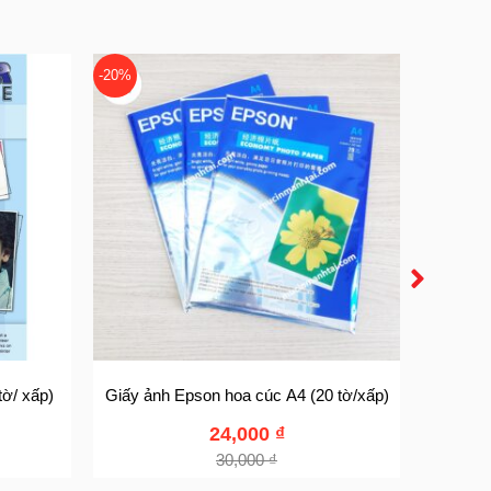
-20%
-12%
ờ/ xấp)
Giấy ảnh Epson hoa cúc A4 (20 tờ/xấp)
Giấy
24,000
₫
30,000
₫