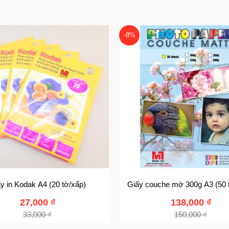
-8%
y in Kodak A4 (20 tờ/xấp)
Giấy couche mờ 300g A3 (50 t
27,000
₫
138,000
₫
33,000
₫
150,000
₫