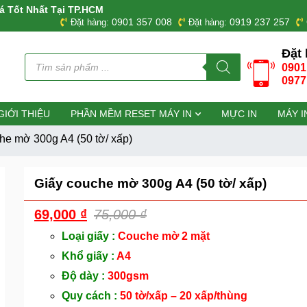
á Tốt Nhất Tại TP.HCM
0901 357 008
0919 237 257
Đặt hàng:
Đặt hàng:
Đặt 
Tìm
0901
kiếm
sản
0977
phẩm
GIỚI THIỆU
PHẦN MỀM RESET MÁY IN
MỰC IN
MÁY I
he mờ 300g A4 (50 tờ/ xấp)
Giấy couche mờ 300g A4 (50 tờ/ xấp)
69,000
₫
75,000
₫
Loại giấy :
Couche mờ 2 mặt
Khổ giấy :
A4
Độ dày :
300gsm
Quy cách :
50 tờ/xấp – 20 xấp/thùng