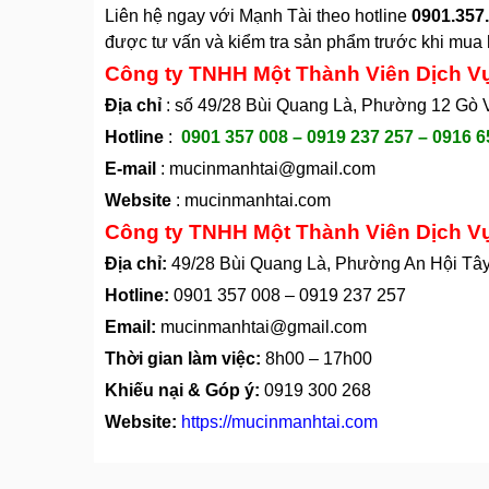
Liên hệ ngay với Mạnh Tài theo hotline
0901.357.
được tư vấn và kiểm tra sản phẩm trước khi mua h
Công ty TNHH Một Thành Viên Dịch V
Địa chỉ
: số 49/28 Bùi Quang Là, Phường 12 Gò
Hotline
:
0901 357 008 – 0919 237 257 – 0916 6
E-mail
:
mucinmanhtai@gmail.com
Website
:
mucinmanhtai.com
Công ty TNHH Một Thành Viên Dịch V
Địa chỉ:
49/28 Bùi Quang Là, Phường An Hội Tâ
Hotline:
0901 357 008
–
0919 237 257
Email:
mucinmanhtai@gmail.com
Thời gian làm việc:
8h00 – 17h00
Khiếu nại & Góp ý:
0919 300 268
Website:
https://mucinmanhtai.com