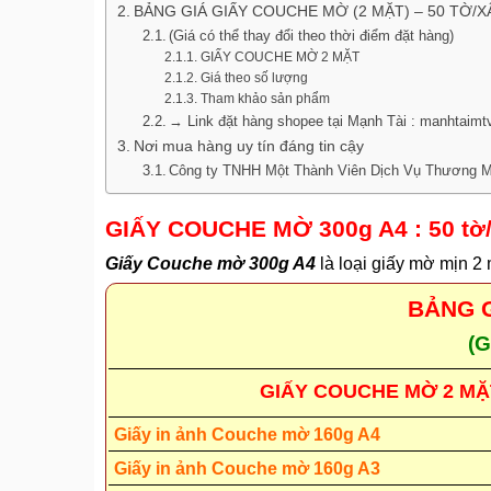
BẢNG GIÁ GIẤY COUCHE MỜ (2 MẶT) – 50 TỜ/X
(Giá có thể thay đổi theo thời điểm đặt hàng)
GIẤY COUCHE MỜ 2 MẶT
Giá theo số lượng
Tham khảo sản phẩm
→ Link đặt hàng shopee tại Mạnh Tài : manhtaimt
Nơi mua hàng uy tín đáng tin cậy
Công ty TNHH Một Thành Viên Dịch Vụ Thương M
GIẤY COUCHE MỜ 300g A4 : 50 tờ/
Giấy Couche mờ 300g A4
là loại giấy mờ mịn 2 
BẢNG G
(G
GIẤY COUCHE MỜ 2 MẶ
Giấy in ảnh Couche mờ 160g A4
Giấy in ảnh Couche mờ 160g A3