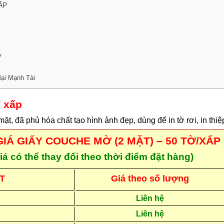
ẤP
v
ại Mạnh Tài
 xấp
mặt, đã phủ hóa chất tạo hình ảnh đẹp, dùng để in tờ rơi, in thi
IÁ GIẤY COUCHE MỜ (2 MẶT) – 50 TỜ/XẤP
iá có thể thay đổi theo thời điểm đặt hàng)
T
Giá theo số lượng
Liên hệ
Liên hệ