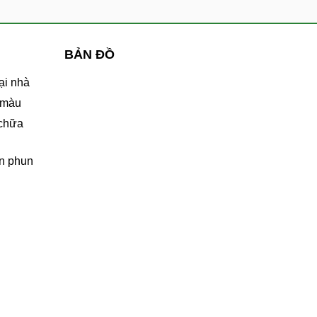
BẢN ĐỒ
ại nhà
 màu
 chữa
n phun