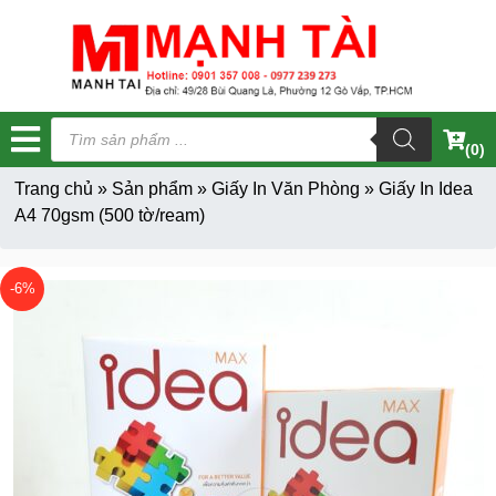
Tìm
kiếm
(0)
sản
phẩm
Trang chủ
»
Sản phẩm
»
Giấy In Văn Phòng
»
Giấy In Idea
A4 70gsm (500 tờ/ream)
-6%