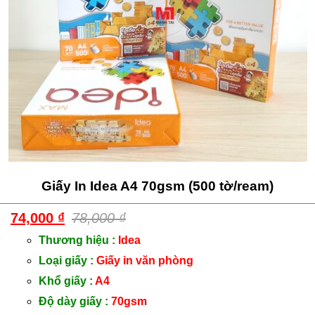
Giấy In Idea A4 70gsm (500 tờ/ream)
74,000
₫
78,000
₫
Thương hiệu :
Idea
Loại giấy :
Giấy in văn phòng
Khổ giấy :
A4
Độ dày giấy :
70gsm