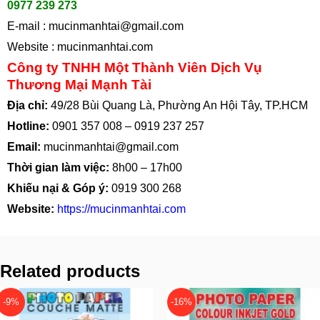
0977 239 273
E-mail :
mucinmanhtai@gmail.com
Website :
mucinmanhtai.com
Công ty TNHH Một Thành Viên Dịch Vụ
Thương Mại Mạnh Tài
Địa chỉ:
49/28 Bùi Quang Là, Phường An Hội Tây, TP.HCM
Hotline:
0901 357 008
–
0919 237 257
Email:
mucinmanhtai@gmail.com
Thời gian làm việc:
8h00 – 17h00
Khiếu nại & Góp ý:
0919 300 268
Website:
https://mucinmanhtai.com
Related products
-9%
-16%