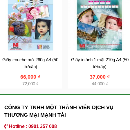
Giấy couche mờ 260g A4 (50
Giấy in ảnh 1 mặt 210g A4 (50
tờ/xấp)
tờ/xấp)
66,000
₫
37,000
₫
72,000
₫
44,000
₫
CÔNG TY TNHH MỘT THÀNH VIÊN DỊCH VỤ
THƯƠNG MẠI MẠNH TÀI
Hotline : 0901 357 008