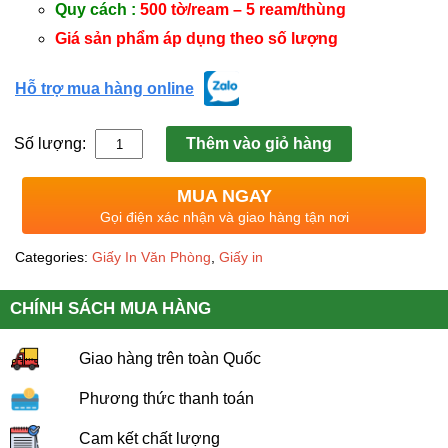
Quy cách :
500 tờ/ream – 5 ream/thùng
Giá sản phẩm áp dụng theo số lượng
Hỗ trợ mua hàng online
Số lượng:
Thêm vào giỏ hàng
MUA NGAY
Gọi điện xác nhận và giao hàng tận nơi
Categories:
Giấy In Văn Phòng
,
Giấy in
CHÍNH SÁCH MUA HÀNG
Giao hàng trên toàn Quốc
Phương thức thanh toán
Cam kết chất lượng