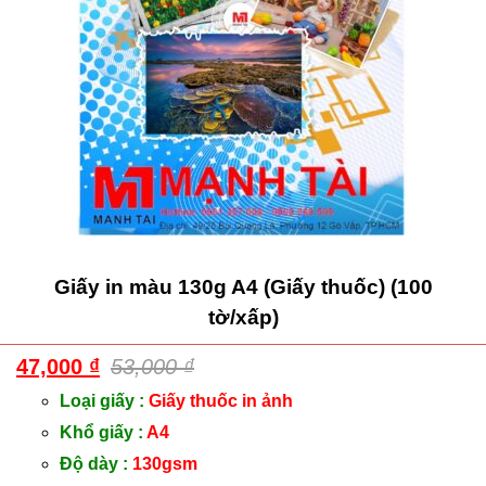
Giấy in màu 130g A4 (Giấy thuốc) (100
tờ/xấp)
47,000
₫
53,000
₫
Loại giấy :
Giấy thuốc in ảnh
Khổ giấy :
A4
Độ dày :
130gsm