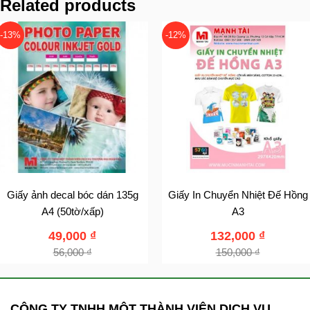
Related products
-13%
-12%
Giấy ảnh decal bóc dán 135g
Giấy In Chuyển Nhiệt Đế Hồng
A4 (50tờ/xấp)
A3
49,000
₫
132,000
₫
56,000
₫
150,000
₫
CÔNG TY TNHH MỘT THÀNH VIÊN DỊCH VỤ