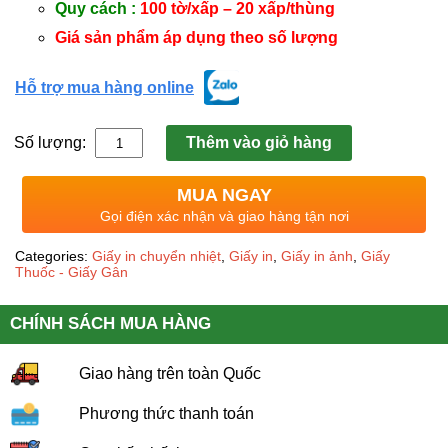
Quy cách :
100 tờ/xấp – 20 xấp/thùng
Giá sản phẩm áp dụng theo số lượng
Hỗ trợ mua hàng online
Số lượng:
Thêm vào giỏ hàng
MUA NGAY
Gọi điện xác nhận và giao hàng tận nơi
Categories:
Giấy in chuyển nhiệt
,
Giấy in
,
Giấy in ảnh
,
Giấy
Thuốc - Giấy Gân
CHÍNH SÁCH MUA HÀNG
Giao hàng trên toàn Quốc
Phương thức thanh toán