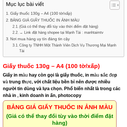
Mục lục bài viết
Giấy thuốc 130g – A4 (100 tờ/xấp)
BẢNG GIÁ GIẤY THUỐC IN ẢNH MÀU
(Giá có thể thay đổi tùy vào thời điểm đặt hàng)
→ Link đặt hàng shopee tại Mạnh Tài : manhtaimtv
Nơi mua hàng uy tín đáng tin cậy
Công ty TNHH Một Thành Viên Dịch Vụ Thương Mại Mạnh
Tài
Giấy
thuốc 130g – A4 (100 tờ/xấp)
Giấy in
m
àu
hay còn gọi là giấy thuốc, in m
àu
s
ắ
c
đẹ
p
v
à
trung th
ự
c, với chất liệu bền bỉ nên được nhiều
người tin dùng và lựa chọn. Phổ biến nhất là trong các
nhà in , kinh doanh in ấn, photocopy
BẢNG GIÁ GIẤY THUỐC IN ẢNH MÀU
(Giá có thể thay đổi tùy vào thời điểm đặt
hàng)