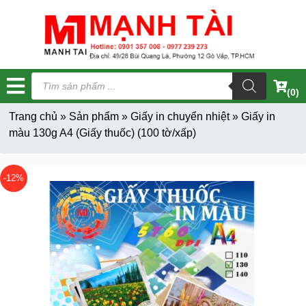
Tìm
kiếm
(0)
sản
phẩm
Trang chủ
»
Sản phẩm
»
Giấy in chuyển nhiệt
»
Giấy in
màu 130g A4 (Giấy thuốc) (100 tờ/xấp)
-12%