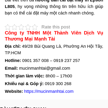
Bài viết trên đã
hướng dẫn cài đặt máy in Epson
L805
, hy vọng những thông tin trên hữu ích giúp
bạn có thể cài đặt máy một cách nhanh chóng.
Rate this post
Công ty TNHH Một Thành Viên Dịch Vụ
Thương Mại Mạnh Tài
Địa chỉ:
49/28 Bùi Quang Là, Phường An Hội Tây,
TP.HCM
Hotline:
0901 357 008
–
0919 237 257
Email:
mucinmanhtai@gmail.com
Thời gian làm việc:
8h00 – 17h00
Khiếu nại & Góp ý:
0919 300 268
Website:
https://mucinmanhtai.com