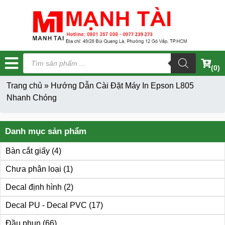
Tìm
kiếm
(0)
sản
phẩm
Trang chủ
»
Hướng Dẫn Cài Đặt Máy In Epson L805
Nhanh Chóng
Danh mục sản phẩm
Bàn cắt giấy
(4)
Chưa phân loại
(1)
Decal định hình
(2)
Decal PU - Decal PVC
(17)
Đầu phun
(66)