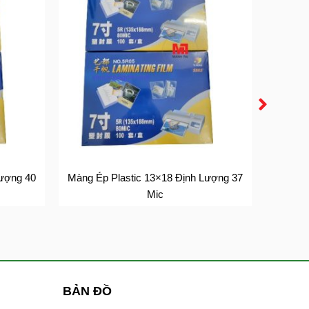
Lượng 40
Màng Ép Plastic 13×18 Định Lượng 37
Màng É
Mic
BẢN ĐỒ