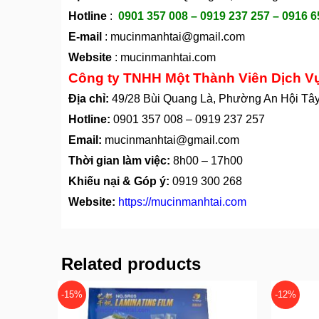
Hotline
:
0901 357 008 – 0919 237 257 – 0916 6
E-mail
:
mucinmanhtai@gmail.com
Website
:
mucinmanhtai.com
Công ty TNHH Một Thành Viên Dịch V
Địa chỉ:
49/28 Bùi Quang Là, Phường An Hội Tâ
Hotline:
0901 357 008
–
0919 237 257
Email:
mucinmanhtai@gmail.com
Thời gian làm việc:
8h00 – 17h00
Khiếu nại & Góp ý:
0919 300 268
Website:
https://mucinmanhtai.com
Related products
-15%
-12%