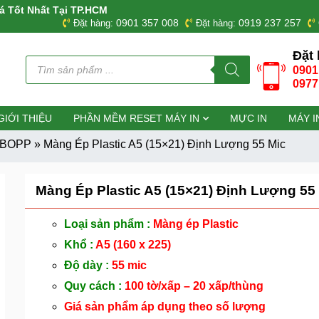
á Tốt Nhất Tại TP.HCM
0901 357 008
0919 237 257
Đặt hàng:
Đặt hàng:
Đặt 
Tìm
0901
kiếm
sản
0977
phẩm
GIỚI THIỆU
PHẦN MỀM RESET MÁY IN
MỰC IN
MÁY I
g BOPP
»
Màng Ép Plastic A5 (15×21) Định Lượng 55 Mic
Màng Ép Plastic A5 (15×21) Định Lượng 55
Loại sản phẩm :
Màng ép Plastic
Khổ :
A5 (160 x 225)
Độ dày :
55 mic
Quy cách :
100 tờ/xấp – 20 xấp/thùng
Giá sản phẩm áp dụng theo số lượng