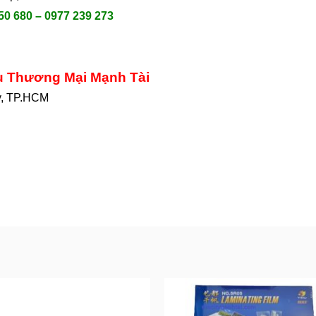
50 680 – 0977 239 273
ụ Thương Mại Mạnh Tài
y, TP.HCM