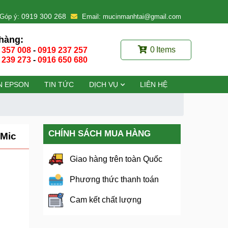
0919 300 268
Góp ý:
Email: mucinmanhtai@gmail.com
hàng:
0
Items
 357 008
-
0919 237 257
 239 273
-
0916 650 680
N EPSON
TIN TỨC
DỊCH VỤ
LIÊN HỆ
CHÍNH SÁCH MUA HÀNG
 Mic
Giao hàng trên toàn Quốc
Phương thức thanh toán
Cam kết chất lượng