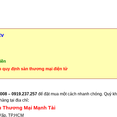
tv
iền
o quy định sàn thương mại điện tử
008 – 0919.237.257
để đặt mua một cách nhanh chóng. Quý khá
àng tại địa chỉ
:
ụ Thương Mại Mạnh Tài
 Vấp, TP.HCM