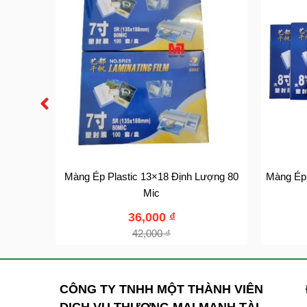
nh Lượng
Màng Ép Plastic 13×18 Định Lượng 80
Màng Ép 
Mic
36,000
₫
42,000
₫
CÔNG TY TNHH MỘT THÀNH VIÊN