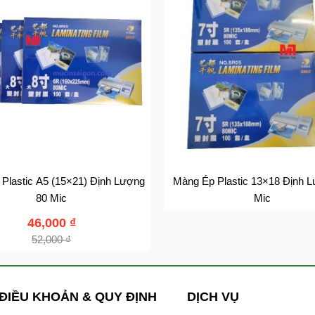
Plastic A5 (15×21) Định Lượng
Màng Ép Plastic 13×18 Định 
80 Mic
Mic
46,000
₫
52,000
₫
ĐIỀU KHOẢN & QUY ĐỊNH
DỊCH VỤ