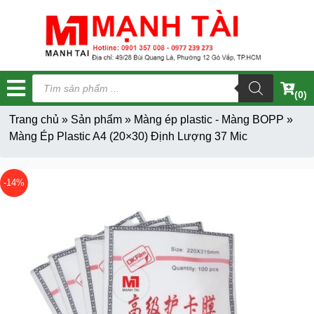
Tìm
kiếm
(0)
sản
phẩm
Trang chủ
»
Sản phẩm
»
Màng ép plastic - Màng BOPP
»
Màng Ép Plastic A4 (20×30) Định Lượng 37 Mic
-14%