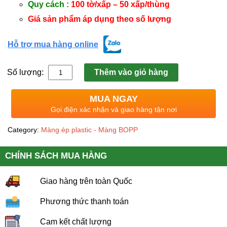
Quy cách :
100 tờ/xấp – 50 xấp/thùng
Giá sản phẩm áp dụng theo số lượng
Hỗ trợ mua hàng online
Số lượng:
Thêm vào giỏ hàng
MUA NGAY
Gọi điện xác nhận và giao hàng tận nơi
Category:
Màng ép plastic - Màng BOPP
CHÍNH SÁCH MUA HÀNG
Giao hàng trên toàn Quốc
Phương thức thanh toán
Cam kết chất lượng