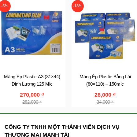
-5%
-18%
Màng Ép Plastic A3 (31×44)
Màng Ép Plastic Bằng Lái
Định Lượng 125 Mic
(80×110) – 150mic
270,000
₫
28,000
₫
282,000
₫
34,000
₫
CÔNG TY TNHH MỘT THÀNH VIÊN DỊCH VỤ
THƯƠNG MẠI MẠNH TÀI