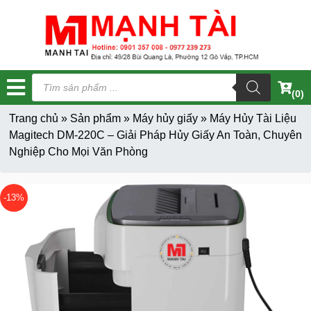
Tìm
kiếm
(0)
sản
phẩm
Trang chủ
»
Sản phẩm
»
Máy hủy giấy
»
Máy Hủy Tài Liệu
Magitech DM-220C – Giải Pháp Hủy Giấy An Toàn, Chuyên
Nghiệp Cho Mọi Văn Phòng
-13%