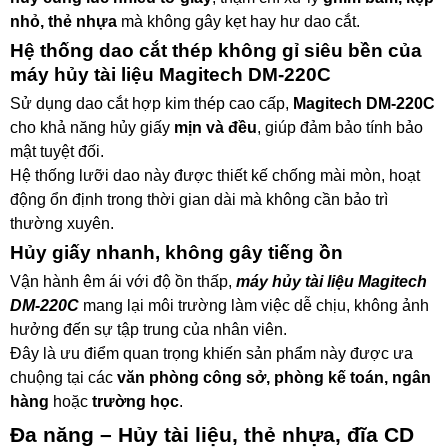
nhỏ, thẻ nhựa
mà không gây kẹt hay hư dao cắt.
Hệ thống dao cắt thép không gỉ siêu bền của
máy hủy tài liệu Magitech DM-220C
Sử dụng dao cắt hợp kim thép cao cấp,
Magitech DM-220C
cho khả năng hủy giấy
mịn và đều
, giúp đảm bảo tính bảo
mật tuyệt đối.
Hệ thống lưỡi dao này được thiết kế chống mài mòn, hoạt
động ổn định trong thời gian dài mà không cần bảo trì
thường xuyên.
Hủy giấy nhanh, không gây tiếng ồn
Vận hành êm ái với độ ồn thấp,
máy hủy tài liệu Magitech
DM-220C
mang lại môi trường làm việc dễ chịu, không ảnh
hưởng đến sự tập trung của nhân viên.
Đây là ưu điểm quan trọng khiến sản phẩm này được ưa
chuộng tại các
văn phòng công sở, phòng kế toán, ngân
hàng
hoặc
trường học
.
Đa năng – Hủy tài liệu, thẻ nhựa, đĩa CD