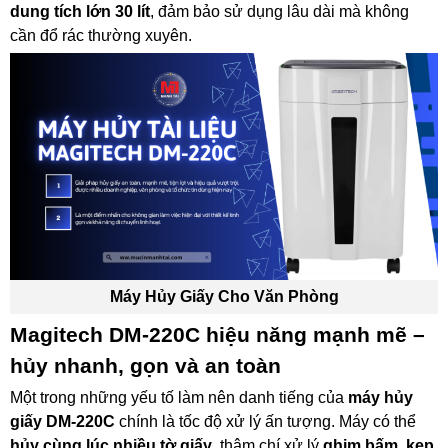
dung tích lớn 30 lít
, đảm bảo sử dụng lâu dài mà không
cần đổ rác thường xuyên.
Máy Hủy Giấy Cho Văn Phòng
Magitech DM-220C hiệu năng mạnh mẽ –
hủy nhanh, gọn và an toàn
Một trong những yếu tố làm nên danh tiếng của
máy hủy
giấy DM-220C
chính là tốc độ xử lý ấn tượng. Máy có thể
hủy cùng lúc nhiều tờ giấy
, thậm chí xử lý
ghim bấm, kẹp