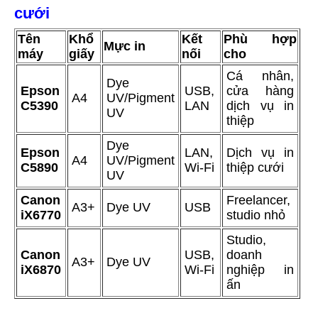
cưới
Tên
Khổ
Kết
Phù hợp
Mực in
máy
giấy
nối
cho
Cá nhân,
Dye
Epson
USB,
cửa hàng
A4
UV/Pigment
C5390
LAN
dịch vụ in
UV
thiệp
Dye
Epson
LAN,
Dịch vụ in
A4
UV/Pigment
C5890
Wi-Fi
thiệp cưới
UV
Canon
Freelancer,
A3+
Dye UV
USB
iX6770
studio nhỏ
Studio,
Canon
USB,
doanh
A3+
Dye UV
iX6870
Wi-Fi
nghiệp in
ấn