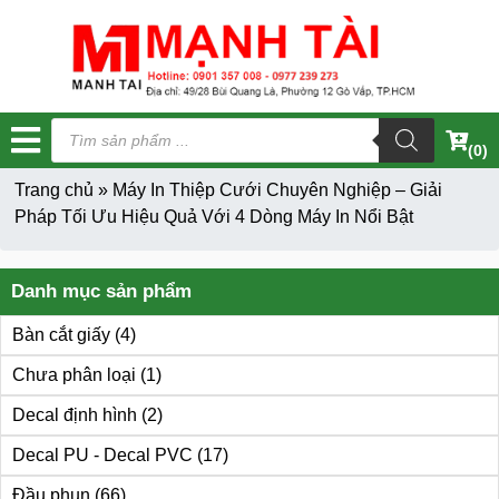
Tìm
kiếm
(0)
sản
phẩm
Trang chủ
»
Máy In Thiệp Cưới Chuyên Nghiệp – Giải
Pháp Tối Ưu Hiệu Quả Với 4 Dòng Máy In Nổi Bật
Danh mục sản phẩm
Bàn cắt giấy
(4)
Chưa phân loại
(1)
Decal định hình
(2)
Decal PU - Decal PVC
(17)
Đầu phun
(66)