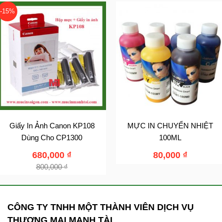
-15%
Giấy In Ảnh Canon KP108
MỰC IN CHUYỂN NHIỆT
Dùng Cho CP1300
100ML
680,000
₫
80,000
₫
800,000
₫
CÔNG TY TNHH MỘT THÀNH VIÊN DỊCH VỤ
THƯƠNG MẠI MẠNH TÀI