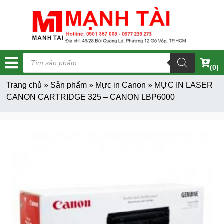
Tìm
kiếm
(0)
sản
phẩm
Trang chủ
»
Sản phẩm
»
Mực in Canon
»
MỰC IN LASER
CANON CARTRIDGE 325 – CANON LBP6000