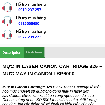
Hỗ trợ mua hàng
0919 237 257
Hỗ trợ mua hàng
0916650680
Hỗ trợ mua hàng
0977 239 273
Bình luận
Description
MỰC IN LASER CANON CARTRIDGE 325 –
MỰC MÁY IN CANON LBP6000
Mực in Canon
Cartridge
325
Black Toner
Cartridge
là
một
hộp mực chuyên sử dụng cho dòng
máy in laser
đơn
sắc
Canon
.
Được
sản xuất trên công nghệ hiện đại của
Canon
chứng nhận
ISO-9001
theo tiêu chuẩn
chất lượng
cao
đáp ứng các
thông số kỹ thuật
và biểu diễn
của
các