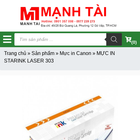
Tìm
kiếm
(0)
sản
phẩm
Trang chủ
»
Sản phẩm
»
Mực in Canon
»
MỰC IN
STARINK LASER 303