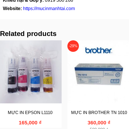
Khiếu nại & Góp ý:
0919 300 268
Website:
https://mucinmanhtai.com
Related products
-29%
MỰC IN EPSON L1110
MỰC IN BROTHER TN 1010
165,000
₫
360,000
₫