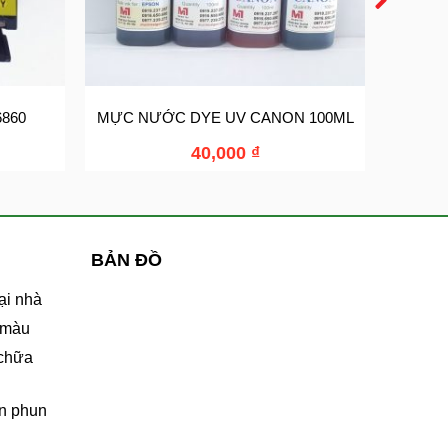
860
MỰC NƯỚC DYE UV CANON 100ML
MỰC I
40,000
₫
BẢN ĐỒ
ại nhà
 màu
 chữa
n phun