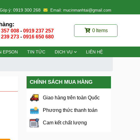
0919 300 268
Góp ý:
Email: mucinmanhtai@gmail.com
hàng:
0
Items
 357 008
-
0919 237 257
 239 273
-
0916 650 680
N EPSON
TIN TỨC
DỊCH VỤ
LIÊN HỆ
CHÍNH SÁCH MUA HÀNG
Giao hàng trên toàn Quốc
Phương thức thanh toán
Cam kết chất lượng