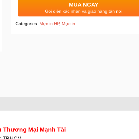
MUA NGAY
Gọi điện xác nhận và giao hàng tận nơi
Categories:
Mực in HP
,
Mực in
ụ Thương Mại Mạnh Tài
y, TP.HCM