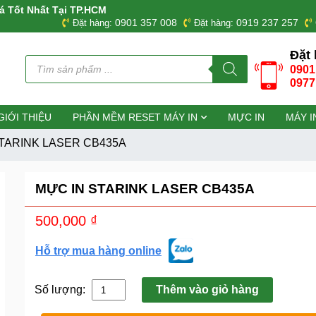
á Tốt Nhất Tại TP.HCM
0901 357 008
0919 237 257
Đặt hàng:
Đặt hàng:
Đặt 
Tìm
0901
kiếm
sản
0977
phẩm
GIỚI THIỆU
PHẦN MỀM RESET MÁY IN
MỰC IN
MÁY I
TARINK LASER CB435A
MỰC IN STARINK LASER CB435A
500,000
₫
Hỗ trợ mua hàng online
Số lượng:
Thêm vào giỏ hàng