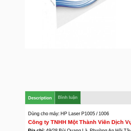
Bình luận
Description
Dùng cho máy: HP Laser P1005 / 1006
Công ty TNHH Một Thành Viên Dịch V
Địa chỉ:
49/28 Bùi Quang Là, Phường An Hội Tâ