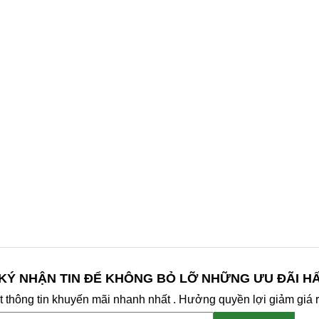
KÝ NHẬN TIN ĐỂ KHÔNG BỎ LỠ NHỮNG ƯU ĐÃI H
 thông tin khuyến mãi nhanh nhất . Hưởng quyền lợi giảm giá r