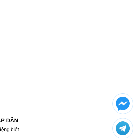
ẤP DẪN
iệng biệt