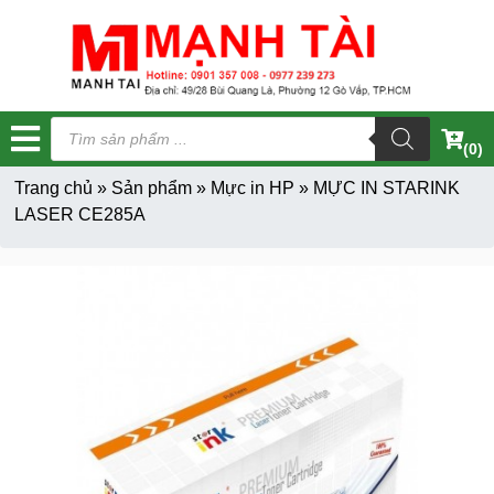
Tìm
kiếm
(0)
sản
phẩm
Trang chủ
»
Sản phẩm
»
Mực in HP
»
MỰC IN STARINK
LASER CE285A