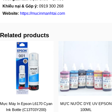
Khiếu nại & Góp ý:
0919 300 268
Website:
https://mucinmanhtai.com
Related products
Mực Máy In Epson L6170 Cyan
MỰC NƯỚC DYE UV EPSON
Ink Bottle (C13T03Y200)
100ML