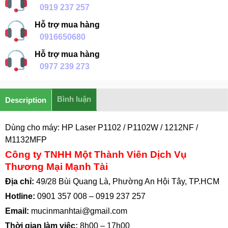
0919 237 257
Hỗ trợ mua hàng
0916650680
Hỗ trợ mua hàng
0977 239 273
Bình luận
Description
Dùng cho máy: HP Laser P1102 / P1102W / 1212NF /
M1132MFP
Công ty TNHH Một Thành Viên Dịch Vụ
Thương Mại Mạnh Tài
Địa chỉ:
49/28 Bùi Quang Là, Phường An Hội Tây, TP.HCM
Hotline:
0901 357 008
–
0919 237 257
Email:
mucinmanhtai@gmail.com
Thời gian làm việc:
8h00 – 17h00