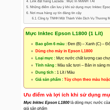
Link đặt hàng Lazada : Mực In MẠNH TÀI
Những điểm cần lưu ý khi sử dụng mực Inktec Epso
Nơi mua hàng uy tín đáng tin cậy
Công ty TNHH Một Thành Viên Dịch Vụ Thương M
Mực Inktec Epson L1800 (1 Lít)
Bao gồm 6 màu :
Đen (B) – Xanh (C) – Đỏ
Dùng cho máy in Epson L1800
Loại mực :
Mực nước chất lượng cao chuy
Tính năng :
Màu sắc tươi – Bản in sáng m
Dung tích :
1 Lít / Màu
Giá sản phẩm :
Tùy chọn theo màu hoặc
Ưu điểm và lợi ích khi sử dụng mự
Mực Inktec Epson L1800
là dòng mực nước của
giá sản phẩm