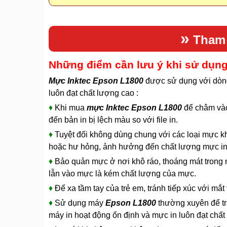
»
Tham
Những điểm cần lưu ý khi sử dụng
Mực Inktec Epson L1800
được sử dụng với dòn
luôn đạt chất lượng cao :
♦
Khi mua
mực Inktec Epson L1800
để châm vào
đến bản in bị lệch màu so với file in.
♦
Tuyệt đối không dùng chung với các loại mực k
hoặc hư hỏng, ảnh hưởng đến chất lượng mực in 
♦
Bảo quản mực ở nơi khô ráo, thoáng mát trong nh
lẫn vào mực là kém chất lượng của mực.
♦
Để xa tầm tay của trẻ em, tránh tiếp xúc với mắ
♦
Sử dụng máy
Epson L1800
thường xuyên để tr
máy in hoạt động ổn định và mực in luôn đạt chất 