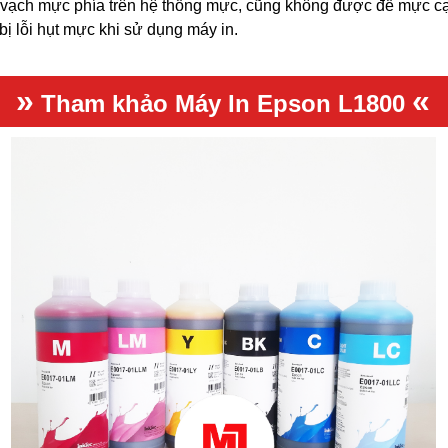
vạch mực phía trên hệ thống mực, cũng không được để mực c
ị lỗi hụt mực khi sử dụng máy in.
»
«
Tham khảo
Máy In Epson L1800