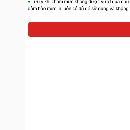
♦
Lưu ý khi châm mực không được vượt quá dấu 
đảm bảo mực in luôn có đủ để sử dụng và không b