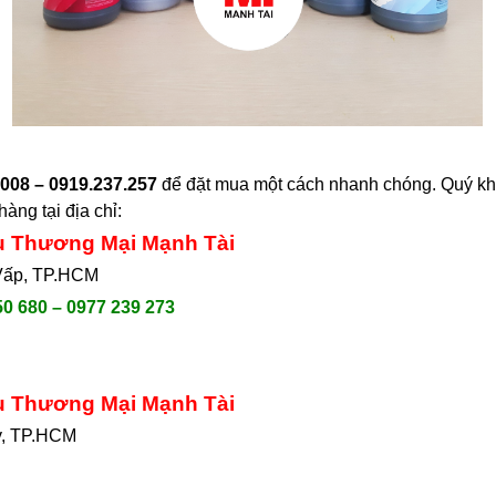
008 – 0919.237.257
để đặt mua một cách nhanh chóng. Quý khá
hàng tại
địa chỉ:
ụ Thương Mại Mạnh Tài
 Vấp, TP.HCM
50 680 – 0977 239 273
ụ Thương Mại Mạnh Tài
y, TP.HCM