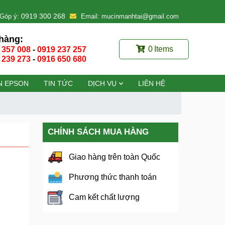
0919 300 268
Góp ý:
Email: mucinmanhtai@gmail.com
hàng:
0
Items
 357 008
-
0919 237 257
 239 273
-
0916 650 680
N EPSON
TIN TỨC
DỊCH VỤ
LIÊN HỆ
CHÍNH SÁCH MUA HÀNG
Giao hàng trên toàn Quốc
Phương thức thanh toán
Cam kết chất lượng