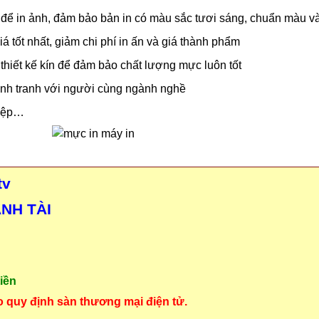
ể in ảnh, đảm bảo bản in có màu sắc tươi sáng, chuẩn màu và
 tốt nhất, giảm chi phí in ấn và giá thành phẩm
hiết kế kín để đảm bảo chất lượng mực luôn tốt
ạnh tranh với người cùng ngành nghề
hiệp…
tv
ẠNH TÀI
iền
o quy định sàn thương mại điện tử.