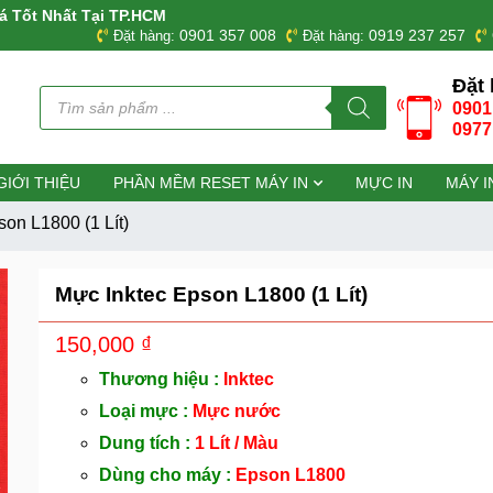
á Tốt Nhất Tại TP.HCM
0901 357 008
0919 237 257
Đặt hàng:
Đặt hàng:
Đặt 
Tìm
0901
kiếm
sản
0977
phẩm
GIỚI THIỆU
PHẦN MỀM RESET MÁY IN
MỰC IN
MÁY I
on L1800 (1 Lít)
Mực Inktec Epson L1800 (1 Lít)
150,000
₫
Thương hiệu :
Inktec
Loại mực :
Mực nước
Dung tích :
1 Lít / Màu
Dùng cho máy :
Epson L1800